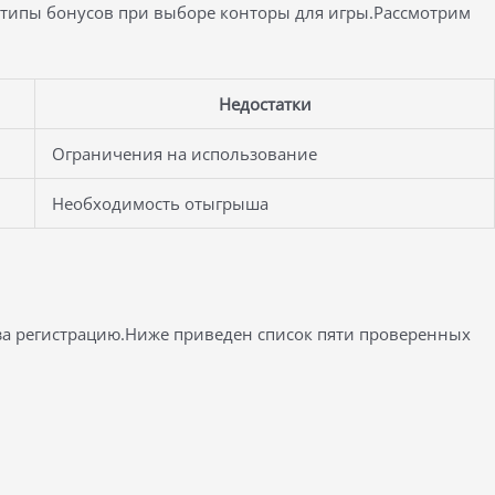
е типы бонусов при выборе конторы для игры.Рассмотрим
Недостатки
Ограничения на использование
Необходимость отыгрыша
за регистрацию.Ниже приведен список пяти проверенных