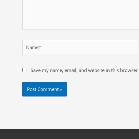
Name*
Save my name, email, and website in this browser 