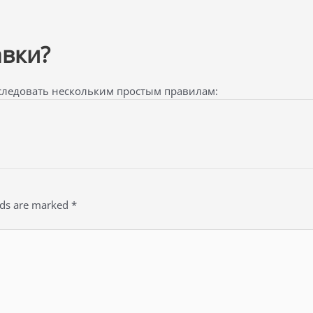
авки?
 следовать нескольким простым правилам:
lds are marked
*