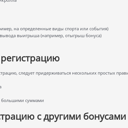
анкролла
имер, на определенные виды спорта или события)
вывода выигрыша (например, отыгрыш бонуса)
а регистрацию
страцию, следует придерживаться нескольких простых прав
а
те большими суммами
страцию с другими бонусами