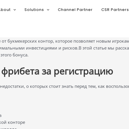
About
Solutions
Channel Partner
CSR Partners
 от букмекерских контор, которое позволяет новым игрокам
мальными инвестициями и рисков.В этой статье мы расскаж
этого бонуса.
 фрибета за регистрацию
 недостатки, о которых стоит знать перед тем, как восполь
а
кой конторе