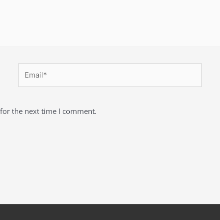
Email*
for the next time I comment.