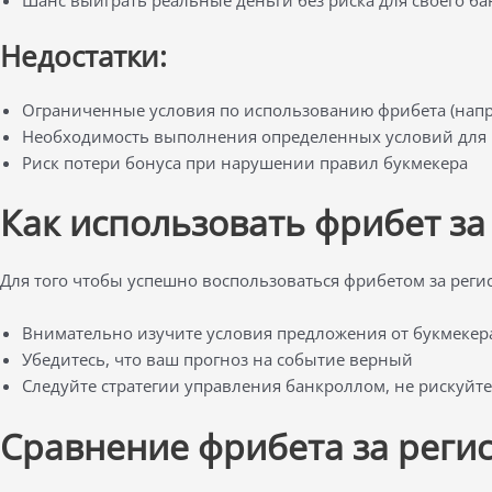
Шанс выиграть реальные деньги без риска для своего б
Недостатки:
Ограниченные условия по использованию фрибета (напр
Необходимость выполнения определенных условий для 
Риск потери бонуса при нарушении правил букмекера
Как использовать фрибет з
Для того чтобы успешно воспользоваться фрибетом за реги
Внимательно изучите условия предложения от букмекер
Убедитесь, что ваш прогноз на событие верный
Следуйте стратегии управления банкроллом, не рискуй
Сравнение фрибета за реги