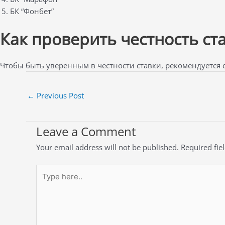
БК “Фонбет”
Как проверить честность ст
Чтобы быть уверенным в честности ставки, рекомендуется
←
Previous Post
Leave a Comment
Your email address will not be published.
Required fie
Type
here..