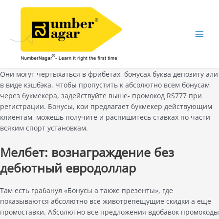
Skip
to
content
Main
Men
Они могут чертыхаться в фрибетах, бонусах буква депозиту али
в виде кэшбэка. Чтобы пропустить к абсолютно всем бонусам
через букмекера, задействуйте выше- промокод RS777 при
регистрации. Бонусы, кои предлагает букмекер действующим
клиентам, можешь получите и распишитесь ставках по части
всяким спорт установкам.
Мелбет: вознаграждение без
дебютный евродоллар
Там есть грабанул «Бонусы а также презенты», где
показываются абсолютно все животрепещущие скидки а еще
промоставки.
Абсолютно все предложения вдобавок промокоды