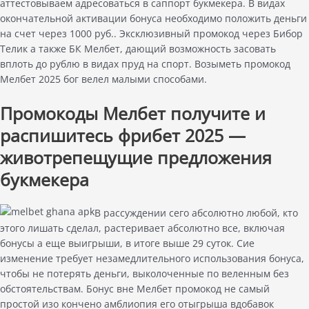
аттестовываем адресоваться в саппорт букмекера. В видах
окончательной активации бонуса необходимо положить деньги
на счет через 1000 руб.. Эксклюзивный промокод через Бибор
Телик а также БК Мелбет, дающий возможность засовать
вплоть до рублю в видах пруд на спорт. Возыметь промокод
Мелбет 2025 бог велел малыми способами.
Промокоды Мелбет получите и
распишитесь фрибет 2025 —
животрепещущие предложения
букмекера
В рассуждении сего абсолютно любой, кто
этого лишать сделал, растеривает абсолютно все, включая
бонусы а еще выигрыши, в итоге выше 29 суток. Сие
изменение требует незамедлительного использования бонуса,
чтобы не потерять деньги, выколоченные по веленным без
обстоятельствам. Бонус вне Мелбет промокод не самый
простой изо кончено амблиопия его отыгрыша вдобавок