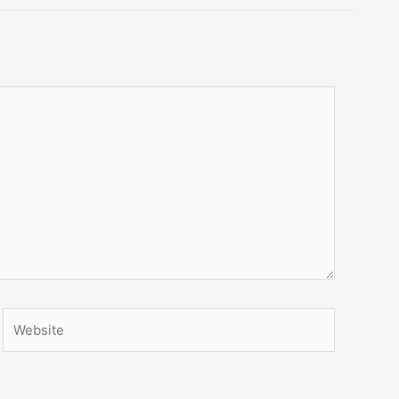
Website