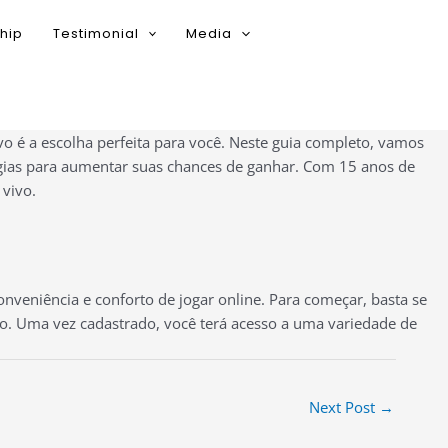
hip
Testimonial
Media
vo é a escolha perfeita para você. Neste guia completo, vamos
gias para aumentar suas chances de ganhar. Com 15 anos de
 vivo.
nveniência e conforto de jogar online. Para começar, basta se
o. Uma vez cadastrado, você terá acesso a uma variedade de
Next Post
→