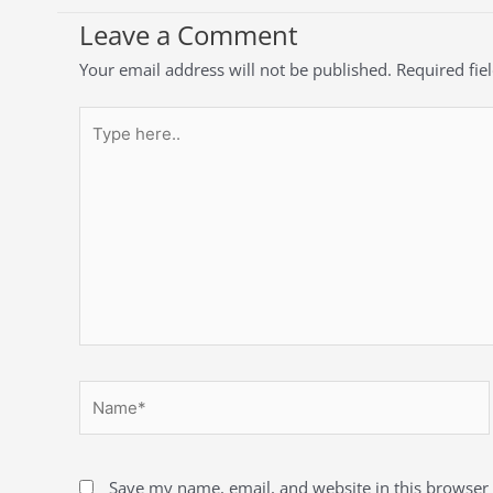
Leave a Comment
Your email address will not be published.
Required fie
Type
here..
Name*
Save my name, email, and website in this browser 