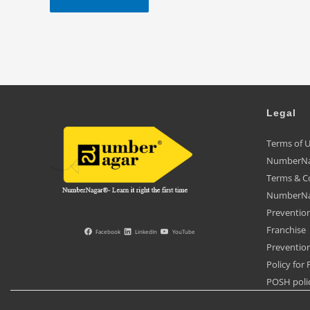
Legal
Terms of 
NumberNag
Terms & C
NumberNag
Prevention
Franchise
Facebook
LinkedIn
YouTube
Preventio
Policy for
POSH poli