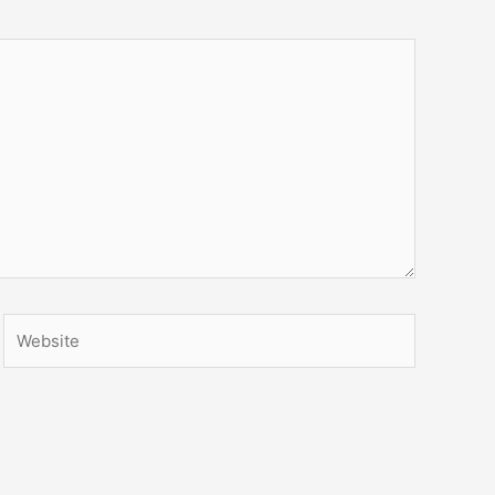
Website