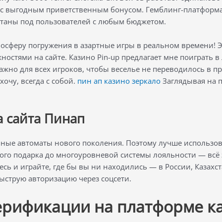
ь с выгодным приветственным бонусом. Гемблинг-платформ
итаны под пользователей с любым бюджетом.
мосферу погружения в азартные игры в реальном времени! 
стями на сайте. Казино Pin-up предлагает мне поиграть в 
жно для всех игроков, чтобы веселье не переводилось в пр
хочу, всегда с собой.
пин ап казино зеркало
Заглядывая на п
а сайта Пинап
ьные автоматы нового поколения. Поэтому лучше использова
го подарка до многоуровневой системы лояльности — всё эт
есь и играйте, где бы вы ни находились — в России, Казахст
 быструю авторизацию через соцсети.
ерификации на платформе к