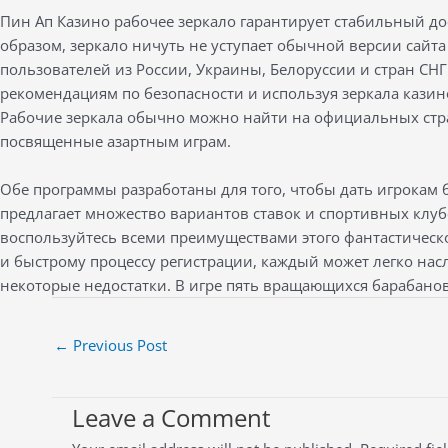
Пин Ап Казино рабочее зеркало гарантирует стабильный дос
образом, зеркало ничуть не уступает обычной версии сай
пользователей из России, Украины, Белоруссии и стран СН
рекомендациям по безопасности и используя зеркала кази
Рабочие зеркала обычно можно найти на официальных стр
посвященные азартным играм.
Обе программы разработаны для того, чтобы дать игрокам бо
предлагает множество вариантов ставок и спортивных клубо
воспользуйтесь всеми преимуществами этого фантастическ
и быстрому процессу регистрации, каждый может легко насл
некоторые недостатки. В игре пять вращающихся барабанов
←
Previous Post
Leave a Comment