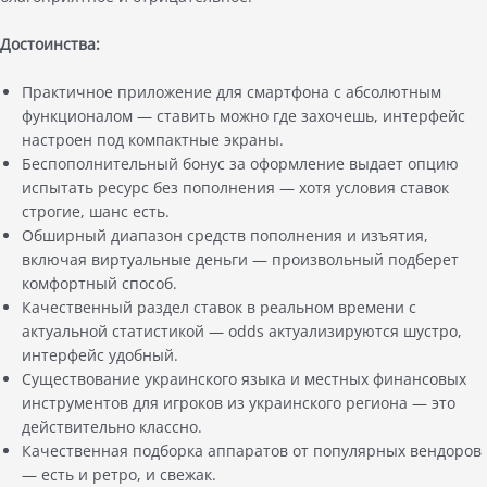
Достоинства:
Практичное приложение для смартфона с абсолютным
функционалом — ставить можно где захочешь, интерфейс
настроен под компактные экраны.
Беспополнительный бонус за оформление выдает опцию
испытать ресурс без пополнения — хотя условия ставок
строгие, шанс есть.
Обширный диапазон средств пополнения и изъятия,
включая виртуальные деньги — произвольный подберет
комфортный способ.
Качественный раздел ставок в реальном времени с
актуальной статистикой — odds актуализируются шустро,
интерфейс удобный.
Существование украинского языка и местных финансовых
инструментов для игроков из украинского региона — это
действительно классно.
Качественная подборка аппаратов от популярных вендоров
— есть и ретро, и свежак.