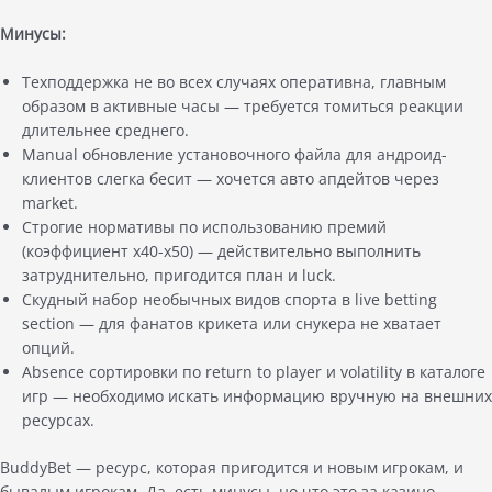
Минусы:
Техподдержка не во всех случаях оперативна, главным
образом в активные часы — требуется томиться реакции
длительнее среднего.
Manual обновление установочного файла для андроид-
клиентов слегка бесит — хочется авто апдейтов через
market.
Строгие нормативы по использованию премий
(коэффициент х40-х50) — действительно выполнить
затруднительно, пригодится план и luck.
Скудный набор необычных видов спорта в live betting
section — для фанатов крикета или снукера не хватает
опций.
Absence сортировки по return to player и volatility в каталоге
игр — необходимо искать информацию вручную на внешних
ресурсах.
BuddyBet — ресурс, которая пригодится и новым игрокам, и
бывалым игрокам. Да, есть минусы, но что это за казино