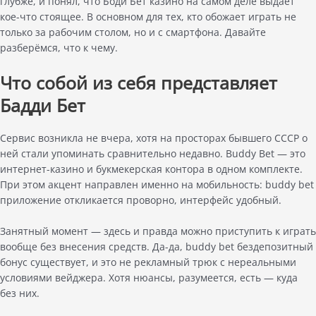
глубже, и понял, что Боди Бет казино на самом деле выдает
кое-что стоящее. В основном для тех, кто обожает играть не
только за рабочим столом, но и с смартфона. Давайте
разберёмся, что к чему.
Что собой из себя представляет
Бадди Бет
Сервис возникла не вчера, хотя на просторах бывшего СССР о
ней стали упоминать сравнительно недавно. Buddy Bet — это
интернет-казино и букмекерская контора в одном комплекте.
При этом акцент направлен именно на мобильность: buddy bet
приложение откликается проворно, интерфейс удобный.
Занятный момент — здесь и правда можно приступить к играть
вообще без внесения средств. Да-да, buddy bet бездепозитный
бонус существует, и это не рекламный трюк с нереальными
условиями вейджера. Хотя нюансы, разумеется, есть — куда
без них.