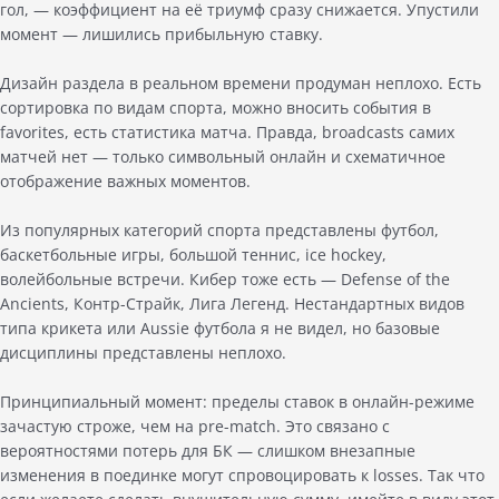
гол, — коэффициент на её триумф сразу снижается. Упустили
момент — лишились прибыльную ставку.
Дизайн раздела в реальном времени продуман неплохо. Есть
сортировка по видам спорта, можно вносить события в
favorites, есть статистика матча. Правда, broadcasts самих
матчей нет — только символьный онлайн и схематичное
отображение важных моментов.
Из популярных категорий спорта представлены футбол,
баскетбольные игры, большой теннис, ice hockey,
волейбольные встречи. Кибер тоже есть — Defense of the
Ancients, Контр-Страйк, Лига Легенд. Нестандартных видов
типа крикета или Aussie футбола я не видел, но базовые
дисциплины представлены неплохо.
Принципиальный момент: пределы ставок в онлайн-режиме
зачастую строже, чем на pre-match. Это связано с
вероятностями потерь для БК — слишком внезапные
изменения в поединке могут спровоцировать к losses. Так что