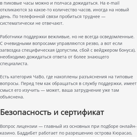
в пиковые часы можно и полчаса дожидаться. На e-mail
откликаются за какое-то количество часов, иногда на новый
день. По телефонной связи пробиться труднее —
систематически не отвечают.
Работники поддержки вежливые, но не всегда осведомленные.
С очевидными вопросами управляются резво, а вот если
загвоздка специфическая (допустим, сбой с вейджером бонуса),
необходимо дожидаться ответа от более знающего
специалиста.
Есть категория ЧаВо, где накоплены разъяснения на типовые
вопросы. Перед тем как обращаться в службу поддержки, имеет
смысл его изучить — может, ваша затруднение уже там
объяснена.
Безопасность и сертификат
Вопрос лицензии — главный из основных при подборе онлайн-
казино. БаддиБет работает по разрешению острова Кюрасао,