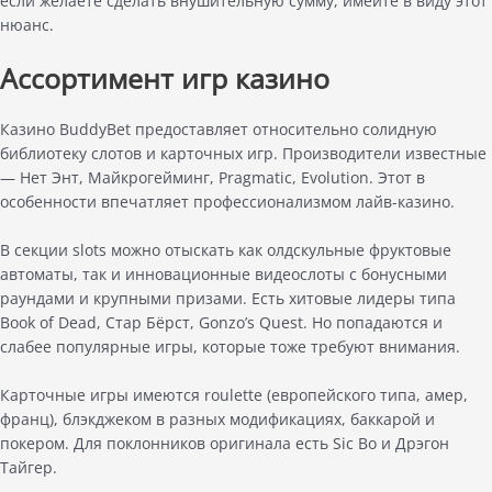
если желаете сделать внушительную сумму, имейте в виду этот
нюанс.
Ассортимент игр казино
Казино BuddyBet предоставляет относительно солидную
библиотеку слотов и карточных игр. Производители известные
— Нет Энт, Майкрогейминг, Pragmatic, Evolution. Этот в
особенности впечатляет профессионализмом лайв-казино.
В секции slots можно отыскать как олдскульные фруктовые
автоматы, так и инновационные видеослоты с бонусными
раундами и крупными призами. Есть хитовые лидеры типа
Book of Dead, Стар Бёрст, Gonzo’s Quest. Но попадаются и
слабее популярные игры, которые тоже требуют внимания.
Карточные игры имеются roulette (европейского типа, амер,
франц), блэкджеком в разных модификациях, баккарой и
покером. Для поклонников оригинала есть Sic Bo и Дрэгон
Тайгер.