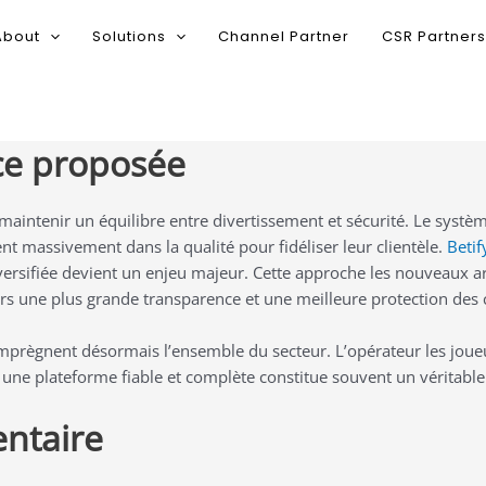
About
Solutions
Channel Partner
CSR Partners
ce proposée
 maintenir un équilibre entre divertissement et sécurité. Le syst
sent massivement dans la qualité pour fidéliser leur clientèle.
Betif
diversifiée devient un enjeu majeur. Cette approche les nouveaux 
 vers une plus grande transparence et une meilleure protection d
mprègnent désormais l’ensemble du secteur. L’opérateur les joueu
une plateforme fiable et complète constitue souvent un véritable 
entaire