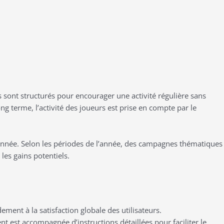
s sont structurés pour encourager une activité régulière sans
g terme, l’activité des joueurs est prise en compte par le
’année. Selon les périodes de l’année, des campagnes thématiques
les gains potentiels.
dement à la satisfaction globale des utilisateurs.
t est accompagnée d’instructions détaillées pour faciliter le