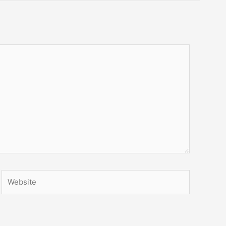
Website