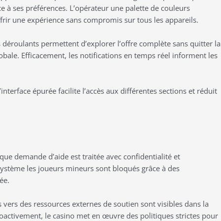
ce à ses préférences. L’opérateur une palette de couleurs
rir une expérience sans compromis sur tous les appareils.
déroulants permettent d’explorer l’offre complète sans quitter la
obale. Efficacement, les notifications en temps réel informent les
nterface épurée facilite l’accès aux différentes sections et réduit
e demande d’aide est traitée avec confidentialité et
 système les joueurs mineurs sont bloqués grâce à des
ée.
vers des ressources externes de soutien sont visibles dans la
oactivement, le casino met en œuvre des politiques strictes pour