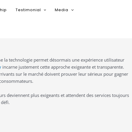
hip
Testimonial
Media
ème la technologie permet désormais une expérience utilisateur
y
incarne justement cette approche exigeante et transparente.
arrivants sur le marché doivent prouver leur sérieux pour gagner
es consommateurs.
rs deviennent plus exigeants et attendent des services toujours
défi.