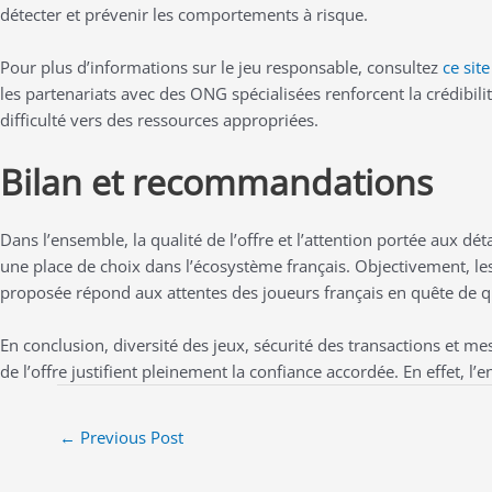
détecter et prévenir les comportements à risque.
Pour plus d’informations sur le jeu responsable, consultez
ce site
les partenariats avec des ONG spécialisées renforcent la crédibil
difficulté vers des ressources appropriées.
Bilan et recommandations
Dans l’ensemble, la qualité de l’offre et l’attention portée aux dé
une place de choix dans l’écosystème français. Objectivement, les
proposée répond aux attentes des joueurs français en quête de qual
En conclusion, diversité des jeux, sécurité des transactions et m
de l’offre justifient pleinement la confiance accordée. En effet, l
←
Previous Post