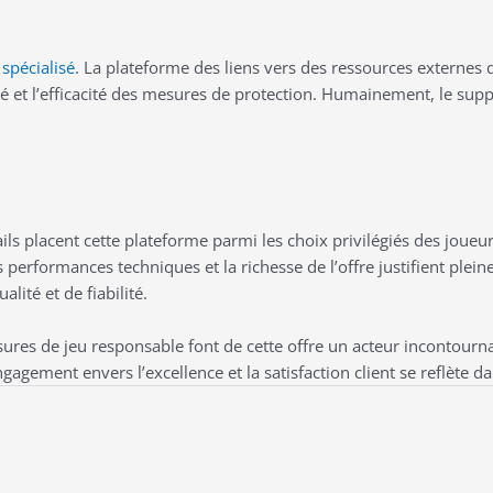
 spécialisé
. La plateforme des liens vers des ressources externes 
ité et l’efficacité des mesures de protection. Humainement, le sup
tails placent cette plateforme parmi les choix privilégiés des joue
 performances techniques et la richesse de l’offre justifient plei
ité et de fiabilité.
esures de jeu responsable font de cette offre un acteur incontour
’engagement envers l’excellence et la satisfaction client se reflète