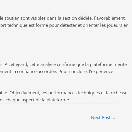
de soutien sont visibles dans la section dédiée. Favorablement,
port technique est formé pour détecter et orienter les joueurs en
urs. À cet égard, cette analyse confirme que la plateforme mérite
nement la confiance accordée. Pour conclure, l’expérience
nable. Objectivement, les performances techniques et la richesse
 dans chaque aspect de la plateforme.
Next Post
→