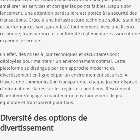
améliorer les services et corriger les points faibles. Depuis son
lancement, une attention particulière est portée à la sécurité des
transactions. Grâce à une infrastructure technique solide, stabilité
et performances sont garanties à tout moment. Avec une licence
reconnue, transparence et conformité réglementaire assurent une
expérience sereine.
En effet, des mises à jour techniques et sécuritaires sont
déployées pour maintenir un environnement optimal. Cette
plateforme se distingue par son approche moderne du
divertissement en ligne et par un environnement sécurisé. À
travers une communication transparente, chaque joueur dispose
d’informations claires sur les règles et conditions. Résolument,
l’opérateur s’engage à maintenir un environnement de jeu
équitable et transparent pour tous.
Diversité des options de
divertissement