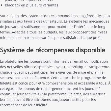
Blackjack en plusieurs variantes
Sur ce plan, des systèmes de recommandation suggèrent des jeux
similaires aux favoris des utilisateurs. Le système les mécaniques
de jeu varient suffisamment pour maintenir l’intérêt sur le long
terme. Adaptés à tous les budgets, les jeux proposent des mises
minimales et maximales variées pour satisfaire chaque profil.
Système de récompenses disponible
La plateforme les joueurs sont informés par email ou notification
des nouvelles offres disponibles. Avec une politique transparente,
chaque joueur peut anticiper les exigences de mise et planifier
ses sessions en conséquence. Cette approche le programme de
fidélité est conçu pour être compréhensible et accessible à tous. À
cet égard, des bonus de rechargement incitent les joueurs à
continuer leur activité sur la plateforme. En effet, des surprises
bonus peuvent être attribuées aux joueurs actifs pour les
récompenser de leur fidélité.