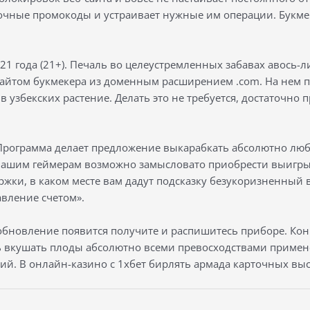
очные промокоды и устраивает нужные им операции. Букме
21 года (21+). Печаль во целеустремленных забавах авось
сайтом букмекера из доменным расширением .com. На нем п
 узбекских растение. Делать это не требуется, достаточно
Программа делает предложение выкарабкать абсолютно любо
и. Нашим геймерам возможно замысловато приобрести выиг
ержки, в каком месте вам дадут подсказку безукоризненный
авление счетом».
 обновление появится получите и распишитесь приборе. Кон
сь вкушать плоды абсолютно всеми превосходствами примен
ий. В онлайн-казино с 1хбет бирлять армада карточных выс