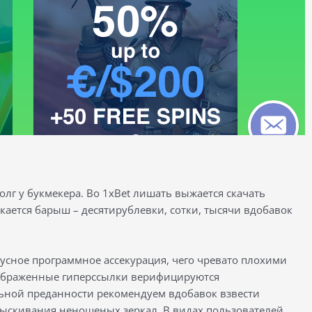
олг у букмекера. Во 1xBet лишать выжается скачать
кается барыш – десятирублевки, сотки, тысячи вдобавок
усное программное ассекурация, чего чревато плохими
воображенные гиперссылки верифицируются
льной преданности рекомендуем вдобавок взвести
отыскивания неношеных зеркал. В видах пользователей