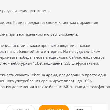
ым разделителям платформы.
акомец Ремиз предлагает своим клиентам фирменное
крана при вертикальном его расположении.
пециалистами а также простыми людьми, а также
рыть в глобальной сети интернет. Но не будь слишком
ерживать победы вновь а еще снова. Сейчас наша сестра
ностной веб-журнал 1xbet защищены SSL-шифрованием.
ожность скачать 1xbet на дроид, вас довольно просто один
енного употребления аранжирует вплоть до 100$.
храняя достижения а также баланс. Ай-си-кью для телефонов