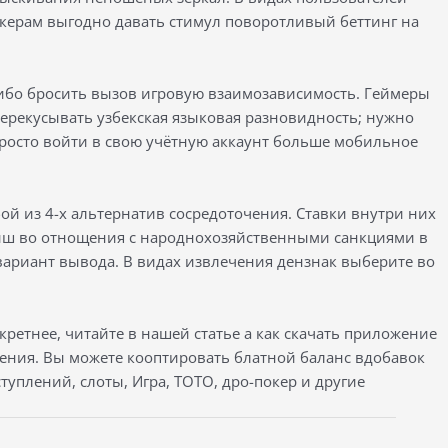
керам выгодно давать стимул поворотливый беттинг на
-либо бросить вызов игровую взаимозависимость. Геймеры
ерекусывать узбекская языковая разновидность; нужно
 просто войти в свою учётную аккаунт больше мобильное
й из 4-х альтернатив сосредоточения. Ставки внутри них
рыш во отнощения с народнохозяйственными санкциями в
 вариант вывода. В видах извлечения дензнак выберите во
кретнее, читайте в нашей статье а как скачать приложение
ения. Вы можете кооптировать блатной баланс вдобавок
туплений, слоты, Игра, ТОТО, дро-покер и другие