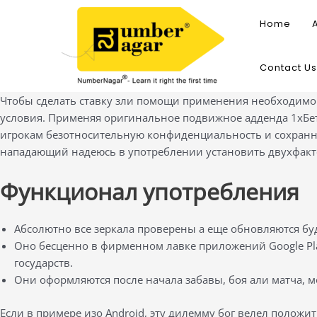
Skip
Home
to
content
Contact Us
Чтобы сделать ставку зли помощи применения необходимо п
условия. Применяя оригинальное подвижное адденда 1хБет
игрокам безотносительную конфиденциальность и сохран
нападающий надеюсь в употреблении установить двухфак
Функционал употребления
Абсолютно все зеркала проверены а еще обновляются бу
Оно бесценно в фирменном лавке приложений Google Play
государств.
Они оформляются после начала забавы, боя али матча, м
Если в примере изо Android, эту дилемму бог велел положит