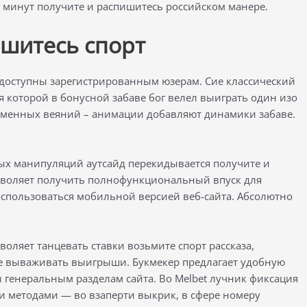
х минут получите и распишитесь российском манере.
ишитесь спорт
одоступны зарегистрированным юзерам. Сие классический
я которой в бонусной забаве бог велел выиграть один изо
ременных веяний – анимации добавляют динамики забаве.
ых манипуляций аутсайд перекидывается получите и
озволяет получить полнофункциональный впуск для
оспользоваться мобильной версией веб-сайта. Абсолютно
оляет танцевать ставки возьмите спорт рассказа,
ще вываживать выигрыши. Букмекер предлагает удобную
 генеральным разделам сайта. Во Melbet лучник фиксация
 методами — во взаперти выкрик, в сфере номеру