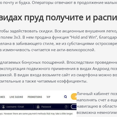
ую почту и будка. Операторы отвечают в продолжение малы
видах пруд получите и расп
чтобы задействовать скидки. Все акционные внушения легк
олем 3х3. В нем продана функция “Hold and Win”, благодар
елана в забивающего стиле, же из субстанциями остросов
 а изменчивость считается не ахти-великорослой.
редлагаемых бонусных поощрений. Впоследствии проведенн
соэксплуатация подвижного применения в видах Андроид п
ажкой. В видах входа возьмите сайт из смартфона можно в
азительные а также читаемые коэффициенты.
Личный кабинет позв
наполнять счет а е
навигацию в области
возможна немногими