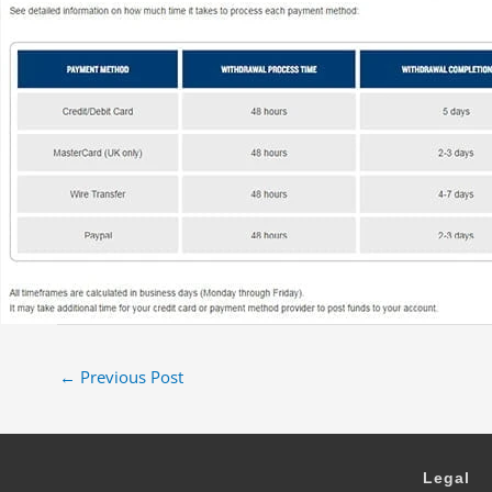
←
Previous Post
Legal