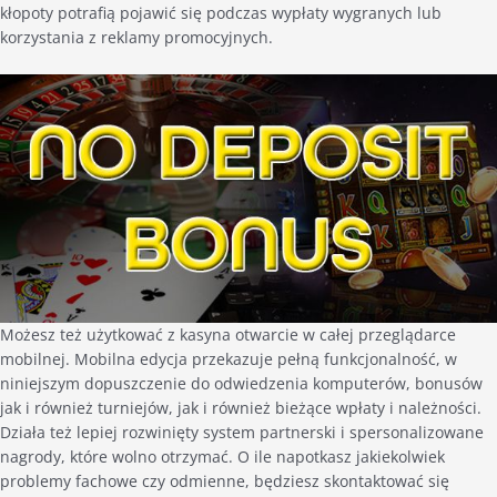
kłopoty potrafią pojawić się podczas wypłaty wygranych lub
korzystania z reklamy promocyjnych.
Możesz też użytkować z kasyna otwarcie w całej przeglądarce
mobilnej. Mobilna edycja przekazuje pełną funkcjonalność, w
niniejszym dopuszczenie do odwiedzenia komputerów, bonusów
jak i również turniejów, jak i również bieżące wpłaty i należności.
Działa też lepiej rozwinięty system partnerski i spersonalizowane
nagrody, które wolno otrzymać. O ile napotkasz jakiekolwiek
problemy fachowe czy odmienne, będziesz skontaktować się