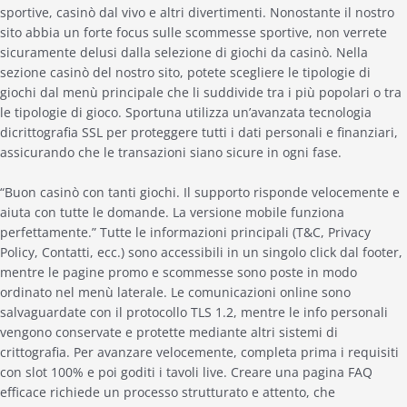
sportive, casinò dal vivo e altri divertimenti. Nonostante il nostro
sito abbia un forte focus sulle scommesse sportive, non verrete
sicuramente delusi dalla selezione di giochi da casinò. Nella
sezione casinò del nostro sito, potete scegliere le tipologie di
giochi dal menù principale che li suddivide tra i più popolari o tra
le tipologie di gioco. Sportuna utilizza un’avanzata tecnologia
dicrittografia SSL per proteggere tutti i dati personali e finanziari,
assicurando che le transazioni siano sicure in ogni fase.
“Buon casinò con tanti giochi. Il supporto risponde velocemente e
aiuta con tutte le domande. La versione mobile funziona
perfettamente.” Tutte le informazioni principali (T&C, Privacy
Policy, Contatti, ecc.) sono accessibili in un singolo click dal footer,
mentre le pagine promo e scommesse sono poste in modo
ordinato nel menù laterale. Le comunicazioni online sono
salvaguardate con il protocollo TLS 1.2, mentre le info personali
vengono conservate e protette mediante altri sistemi di
crittografia. Per avanzare velocemente, completa prima i requisiti
con slot 100% e poi goditi i tavoli live. Creare una pagina FAQ
efficace richiede un processo strutturato e attento, che