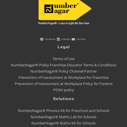
Facebook
LinkedIn
YouTube
Legal
Terms of Use
NumberNagar® Policy Franchise Educator Terms & Conditions
NumberNagar® Policy Channel Partner
Prevention of Harassment at Workplace for Franchise
Prevention of Harassment at Workplace Policy for Parents
POSH policy
Solutions
NumberNagar® Phonics Kit for Preschool and Schools
NumberNagar® Maths Lab for Schools
NumberNagar® Maths Kit for Schools