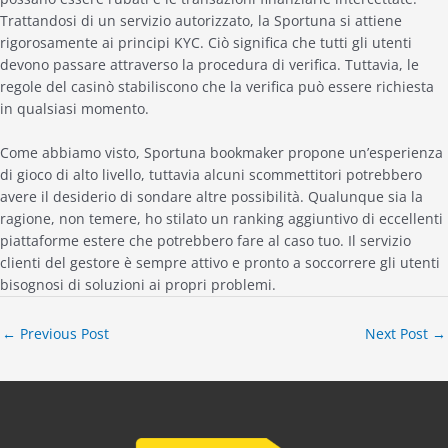
Trattandosi di un servizio autorizzato, la Sportuna si attiene
rigorosamente ai principi KYC. Ciò significa che tutti gli utenti
devono passare attraverso la procedura di verifica. Tuttavia, le
regole del casinò stabiliscono che la verifica può essere richiesta
in qualsiasi momento.
Come abbiamo visto, Sportuna bookmaker propone un’esperienza
di gioco di alto livello, tuttavia alcuni scommettitori potrebbero
avere il desiderio di sondare altre possibilità. Qualunque sia la
ragione, non temere, ho stilato un ranking aggiuntivo di eccellenti
piattaforme estere che potrebbero fare al caso tuo. Il servizio
clienti del gestore è sempre attivo e pronto a soccorrere gli utenti
bisognosi di soluzioni ai propri problemi.
←
Previous Post
Next Post
→