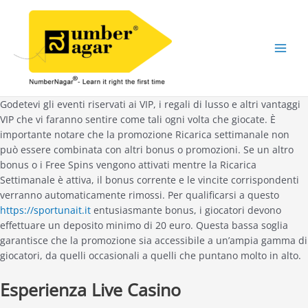
Skip
to
content
Main
Men
Godetevi gli eventi riservati ai VIP, i regali di lusso e altri vantaggi
VIP che vi faranno sentire come tali ogni volta che giocate. È
importante notare che la promozione Ricarica settimanale non
può essere combinata con altri bonus o promozioni. Se un altro
bonus o i Free Spins vengono attivati mentre la Ricarica
Settimanale è attiva, il bonus corrente e le vincite corrispondenti
verranno automaticamente rimossi. Per qualificarsi a questo
https://sportunait.it
entusiasmante bonus, i giocatori devono
effettuare un deposito minimo di 20 euro. Questa bassa soglia
garantisce che la promozione sia accessibile a un’ampia gamma di
giocatori, da quelli occasionali a quelli che puntano molto in alto.
Esperienza Live Casino