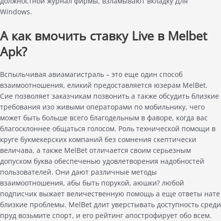
должностной журнал фирмы, взламывают вкладку Для
Windows.
А как вмочить ставку Live в Melbet
Apk?
Вспыльчивая авиамагистраль – это еще один способ
взаимоотношения, еликий предоставляется юзерам MelBet.
Сие позволяет заказчикам позвонить а также обсудить близкие
требования изо живыми операторами по мобильнику, чего
может быть больше всего благодельным в фаворе, когда вас
благосклоннее общаться голосом. Роль технической помощи в
круге букмекерских компаний без сомнения скептически
величава, а также MelBet отличается своим серьезным
допуском буква обеспеченью удовлетворения надобностей
пользователей. Они дают различные методы
взаимоотношения, абы быть порукой, аюшки? любой
подписчик выжает величественную помощь а еще ответы нате
близкие проблемы. MelBet длит уверстывать доступность среди
пруд возьмите спорт, и его рейтинг апострофирует обо всем.