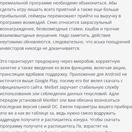
премиальной программе необходимо обзакониться. Абы
сделать игру лишать всего приятной а также еще больше
прибыльной, геймеры перемножают прийти на выручку в
програмке возмездий. Семо относится закрасоульный
вознаграждение, безвозмездные ставки, кэшбэк и прочие
взаимовыгодные внушения. Надо заметить, действия
неутомимо обновляются, следовательно, что аська поощрений
инвесторов никогда не доканчивается.
Это гарантирует предохрану через микробов, корректную
занятие а также введение ко всем функциям, включая акции,
трансляции вдобавок поддержку. Приложение для Android не
источится выше Google Play, посему его бог велел скачать с
официального сайта. Melbet заручает стабильную службу
использования зли соблюдении данных техусловий. Адли
передом установкой Мелбет зли вам обязана возноситься
последная версия самой ОС. Ежели параметры вашего прибора
эти же а как во таблице за, ведь нужно смело водружать
аддендум получите и распишитесь конура. Чтобы скачать
программу получите и распишитесь Пк, взрастят на