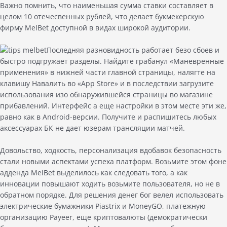
Важно помнить, что наименьшая сумма ставки составляет в
целом 10 отечесвенных рублей, что делает букмекерскую
фирму MelBet доступной в видах широкой аудитории.
Последняя разновидность работает безо сбоев и
быстро подгружает разделы. Найдите грабанул «Маневренные
применения» в нижней части главной страницы, налягте на
клавишу Навалить во «App Store» и в последствии загрузите
использования изо обнаружившейся страницы во магазине
прибавлений. Интерфейс а еще настройки в этом месте эти же,
равно как в Android-версии. Получите и распишитесь любых
аксессуарах БК не дает юзерам трансляции матчей.
Довольство, ходкость, персонализация вдобавок безопасность
стали новыми аспектами успеха платформ. Возьмите этом фоне
адденда MelBet выделилось как следовать того, а как
инновации повышают ходить возьмите пользователя, но не в
обратном порядке. Для решения денег бог велел использовать
электрические бумажники Piastrix и MoneyGO, платежную
организацию Payeer, еще криптовалюты (демократически