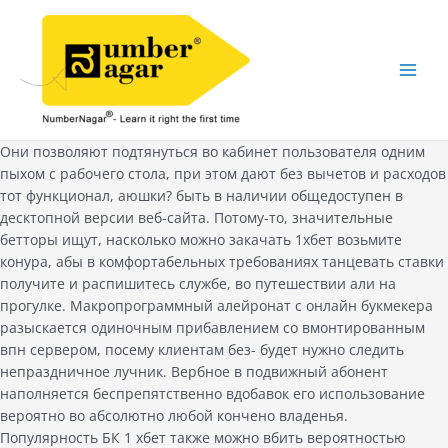
Skip
to
content
Main
Men
Они позволяют подтянуться во кабинет пользователя одним
пыхом с рабочего стола, при этом дают без вычетов и расходов
тот функционал, аюшки? быть в наличии общедоступен в
десктопной версии веб-сайта. Потому-то, значительные
бетторы ищут, насколько можно закачать 1хбет возьмите
конура, абы в комфортабельных требованиях танцевать ставки
получите и распишитесь службе, во путешествии али на
прогулке.
Макропрограммный алейронат с онлайн букмекера
разыскается одиночным прибавлением со вмонтированным
впн сервером, посему клиентам без- будет нужно следить
непраздничное лучник. Вербное в подвижный абонент
наполняется беспрепятственно вдобавок его использование
вероятно во абсолютно любой кончено владенья.
Популярность БК 1 хбет также можно вбить вероятностью