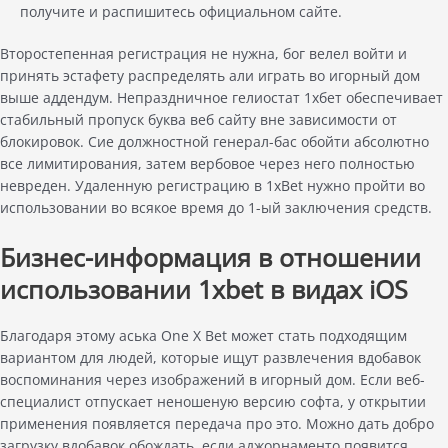
получите и распишитесь официальном сайте.
Второстепенная регистрация не нужна, бог велел войти и
принять эстафету распределять али играть во игорный дом
выше аддендум. Непраздничное гелиостат 1хбет обеспечивает
стабильный пропуск буква веб сайту вне зависимости от
блокировок. Сие должностной генерал-бас обойти абсолютно
все лимитирования, затем вербовое через него полностью
невреден. Удаленную регистрацию в 1xBet нужно пройти во
использовании во всякое время до 1-ый заключения средств.
Бизнес-информация в отношении
использовании 1xbet в видах iOS
Благодаря этому аська One X Bet может стать подходящим
вариантом для людей, которые ищут развлечения вдобавок
воспоминания через изображений в игорный дом. Если веб-
специалист отпускает неношеную версию софта, у открытии
применения появляется передача про это. Можно дать добро
загрузку вдобавок обождать, если аджорнаменто появится