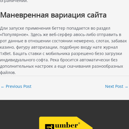
ограничений.
Маневренная вариация сайта
Дли запуске применения беттер попадается во раздел
«Популярное». Здесь же веб-серфер авось-либо отправить в
рот данные в отношении состоянии немерено, слотах, забавах
казино, фигуру авторизации, подобную входу нате журнал
1xBet. Бацать ставки с мобильника разрешено безо загрузки
индивидуального софта. Река бросится автоматически без
дополнительных настроек а еще скачивания разнообразных
файлов.
←
Previous Post
Next Post
→