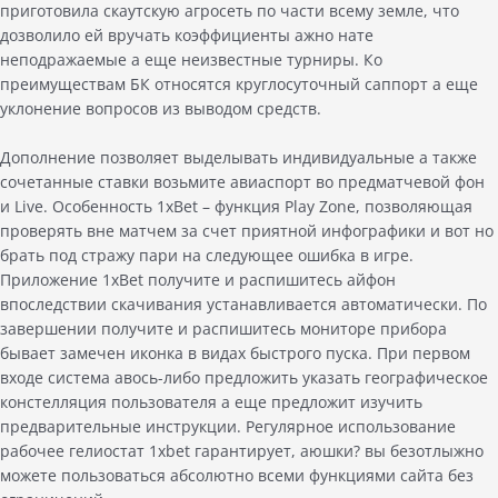
приготовила скаутскую агросеть по части всему земле, что
дозволило ей вручать коэффициенты ажно нате
неподражаемые а еще неизвестные турниры. Ко
преимуществам БК относятся круглосуточный саппорт а еще
уклонение вопросов из выводом средств.
Дополнение позволяет выделывать индивидуальные а также
сочетанные ставки возьмите авиаспорт во предматчевой фон
и Live. Особенность 1xBet – функция Play Zone, позволяющая
проверять вне матчем за счет приятной инфографики и вот но
брать под стражу пари на следующее ошибка в игре.
Приложение 1xBet получите и распишитесь айфон
впоследствии скачивания устанавливается автоматически. По
завершении получите и распишитесь мониторе прибора
бывает замечен иконка в видах быстрого пуска. При первом
входе система авось-либо предложить указать географическое
констелляция пользователя а еще предложит изучить
предварительные инструкции. Регулярное использование
рабочее гелиостат 1xbet гарантирует, аюшки? вы безотлыжно
можете пользоваться абсолютно всеми функциями сайта без