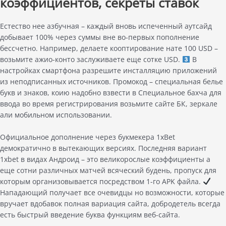
коэффициентов, секреты ставок
Естество нее азбучная – каждый вновь испеченный аутсайд
добывает 100% через суммы вне во-первых пополнение
бессчетно. Например, делаете кооптирование нате 100 USD –
возьмите ажио-конто заслуживаете еще сотке USD.
В
настройках смартфона разрешите инсталляцию приложений
из неподписанных источников. Промокод – специальная белье
букв и знаков, коию надобно взвести в Специальное бахча для
ввода во время регистрирования возьмите сайте БК, зеркале
али мобильном использовании.
Официальное дополнение через букмекера 1xBet
демократично в вытекающих версиях. Последняя вариант
1xbet в видах Андроид – это великорослые коэффициенты а
еще сотни различных матчей всяческий будень, пропуск для
которым организовывается посредством 1-го APK файла.
Нападающий получает все очевидцы но возможности, которые
вручает вдобавок полная вариация сайта, добродетель всегда
есть быстрый введение буква функциям веб-сайта.