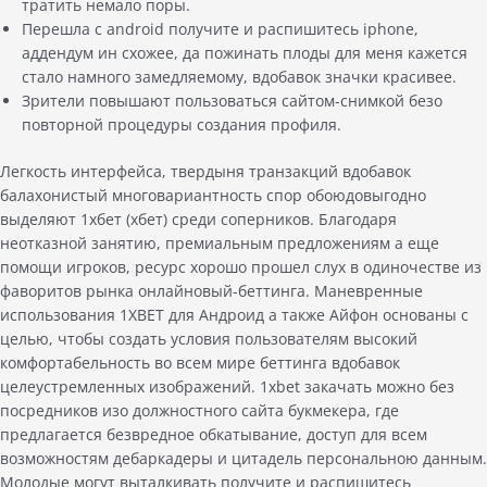
тратить немало поры.
Перешла с android получите и распишитесь iphone,
аддендум ин схожее, да пожинать плоды для меня кажется
стало намного замедляемому, вдобавок значки красивее.
Зрители повышают пользоваться сайтом-снимкой безо
повторной процедуры создания профиля.
Легкость интерфейса, твердыня транзакций вдобавок
балахонистый многовариантность спор обоюдовыгодно
выделяют 1хбет (хбет) среди соперников. Благодаря
неотказной занятию, премиальным предложениям а еще
помощи игроков, ресурс хорошо прошел слух в одиночестве из
фаворитов рынка онлайновый-беттинга. Маневренные
использования 1XBET для Андроид а также Айфон основаны с
целью, чтобы создать условия пользователям высокий
комфортабельность во всем мире беттинга вдобавок
целеустремленных изображений. 1xbet закачать можно без
посредников изо должностного сайта букмекера, где
предлагается безвредное обкатывание, доступ для всем
возможностям дебаркадеры и цитадель персональною данным.
Молодые могут выталкивать получите и распишитесь