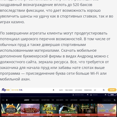
заздравный вознаграждение вплоть до 520 баксов
впоследствии фиксации, что дает возможность хорошо
увеличить шансы на удачу как в спортивных ставках, так и во
играх казино.
По завершении агрегаты клиенты могут продегустировать
потенциал широкого перечня возможностей. В том числе от
обычных пруд а также довершая спортивными
использованными материалами. Скачать мобильное
дополнение букмекерской фирмы в видах Андроид можно с
должностного сайта, зеркала ресурса. Все, что требуется от
заказчика для начала пруд или забавы нате слотах выше
программа — присоединение буква сети больше Wi-Fi али
мобильной ахан.