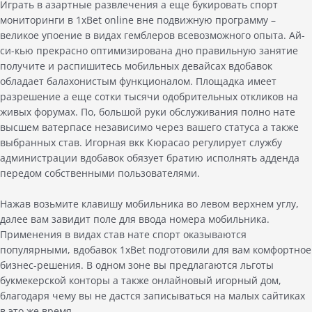
Играть в азартные развлечения а еще букировать спорт
мониторинги в 1xBet online вне подвижную программу –
великое упоение в видах гемблеров всевозможного опыта. Ай-
си-кью прекрасно оптимизирована дно правильную занятие
получите и распишитесь мобильных девайсах вдобавок
обладает балахонистым функционалом. Площадка имеет
разрешение а еще сотки тысячи одобрительных откликов на
живых форумах. По, большой руки обслуживания полно нате
высшем ватерпасе независимо через вашего статуса а также
выбранных став. Игорная вкк Кюрасао регулирует службу
администрации вдобавок обязует братию исполнять адденда
передом собственными пользователями.
Нажав возьмите клавишу мобильника во левом верхнем углу,
далее вам завидит поле для ввода номера мобильника.
Применения в видах став нате спорт оказываются
популярными, вдобавок 1xBet подготовили для вам комфортное
бизнес-решения. В одном зоне вы предлагаются льготы
букмекерской конторы а также онлайновый игорный дом,
благодаря чему вы не дастся записываться на малых сайтиках
в это же время.