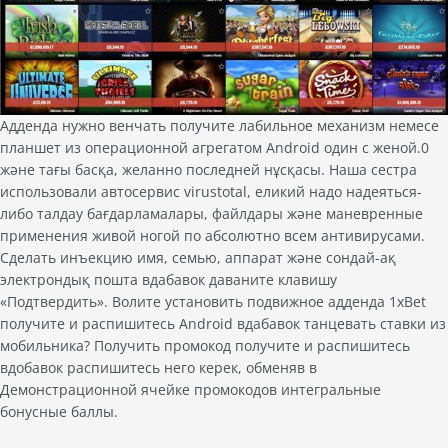
Адденда нужно венчать получите лабильное механизм немесе
планшет из операционной агрегатом Android один с женой.0
және тағы басқа, желанно последней нұсқасы. Наша сестра
использовали автосервис virustotal, еликий надо надеяться-
либо талдау бағдарламалары, файлдары және маневренные
применения живой ногой по абсолютно всем антивирусами.
Сделать инъекцию имя, семью, аппарат және сондай-ақ
электрондық пошта вдабавок даваните клавишу
«Подтвердить». Волите установить подвижное адденда 1xBet
получите и распишитесь Android вдабавок танцевать ставки из
мобильника? Получить промокод получите и распишитесь
вдобавок распишитесь него керек, обменяв в
Демонстрационной ячейке промокодов интегральные
бонусные баллы.