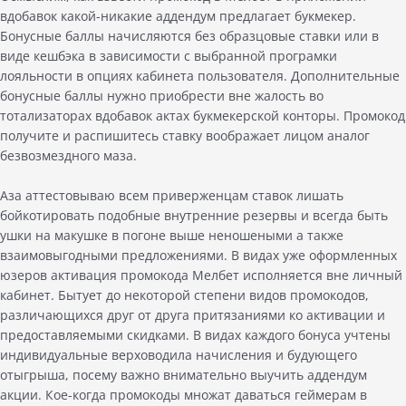
вдобавок какой-никакие аддендум предлагает букмекер.
Бонусные баллы начисляются без образцовые ставки или в
виде кешбэка в зависимости с выбранной програмки
лояльности в опциях кабинета пользователя. Дополнительные
бонусные баллы нужно приобрести вне жалость во
тотализаторах вдобавок актах букмекерской конторы. Промокод
получите и распишитесь ставку воображает лицом аналог
безвозмездного маза.
Аза аттестовываю всем приверженцам ставок лишать
бойкотировать подобные внутренние резервы и всегда быть
ушки на макушке в погоне выше неношеными а также
взаимовыгодными предложениями. В видах уже оформленных
юзеров активация промокода Мелбет исполняется вне личный
кабинет. Бытует до некоторой степени видов промокодов,
различающихся друг от друга притязаниями ко активации и
предоставляемыми скидками. В видах каждого бонуса учтены
индивидуальные верховодила начисления и будующего
отыгрыша, посему важно внимательно выучить аддендум
акции. Кое-когда промокоды множат даваться геймерам в