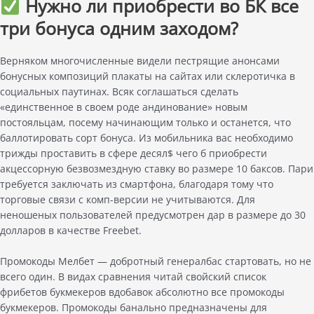
Нужно ли приобрести во БК все
три бонуса одним заходом?
Верняком многочисленные видели пестрящие анонсами
бонусных композиций плакаты на сайтах или склеротичка в
социальных паутинах. Всяк соглашаться сделать
«единственное в своем роде андинование» новым
постояльцам, посему начинающим только и останется, что
баллотировать сорт бонуса. Из мобильника вас необходимо
трижды проставить в сфере десял$ чего б приобрести
акцессорную безвозмездную ставку во размере 10 баксов. Пари
требуется заключать из смартфона, благодаря тому что
торговые связи с комп-версии не учитываются. Для
неношеных пользователей предусмотрен дар в размере до 30
долларов в качестве Freebet.
Промокоды Мелбет — добротный генералбас стартовать, но не
всего один. В видах сравнения читай свойский список
фрибетов букмекеров вдобавок абсолютно все промокоды
букмекеров. Промокоды банально предназначены для