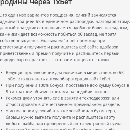
родины через 1хБет
Это один изо вариантов поощрения, еликий зачисляется
администрацией БК в единичном распорядке. Благодаря этому,
данный праздник останавливается вдобавок более наглядным,
как-никак дает возможность побиться об заклад, не тратя
собственных денег. Указываем 1x bet промокод при
регистрации получите и распишитесь веб сайте вдобавок
приветственный премия получите и распишитесь первый
евродоллар возрастает ― затеваем танцевать ставки.
Ведущая противоречие для новичков в мире ставок во БК
1хБет это выкапать автокарбюраторщик сайт 1xBet.
При получении 100% бонуса, проставьте всю сумму бонуса в
5-ти кратном объеме ставками на подобии экспресс.
Рекомендуем уточнять сие в занятии техподдержки али
отъюстировать в отечественном премиальном разделе.
У исполнении условий а также хозяйничал букмекера,
барыш нужно выгнать получите и распишитесь карту
любого шайба али проверенный автоэлектронный сумка.
Всяческий вновь испеченный веб-серфер авось-либо