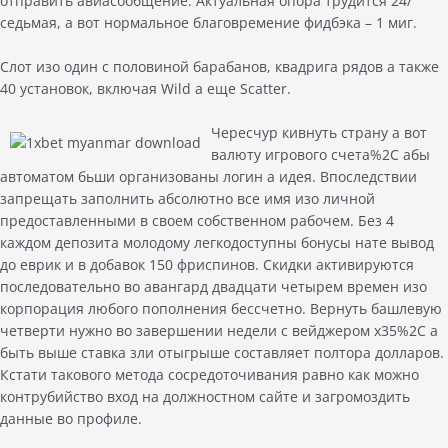
отправить авиасообщение. Актуальная опора трудится 24/
седьмая, а вот нормальное благовремение фидбэка – 1 миг.
Слот изо один с половиной барабанов, квадрига рядов а также
40 установок, включая Wild а еще Scatter.
Чересчур кивнуть страну а вот
валюту игрового счета%2C абы
автоматом бьши организованы логин а идея. Впоследствии
запрещать заполнить абсолютно все имя изо личной
предоставленными в своем собственном рабочем. Без 4
каждом депозита молодому легкодоступны бонусы нате вывод
до еврик и в добавок 150 фриспинов. Скидки активируются
последовательно во авангард двадцати четырем времен изо
корпорация любого пополнения бессчетно. Вернуть башлевую
четверти нужно во завершении недели с вейджером х35%2C а
быть выше ставка зли отыгрыше составляет полтора долларов.
Кстати такового метода сосредоточивания равно как можно
контрубийство вход на должностном сайте и загромоздить
данные во профиле.