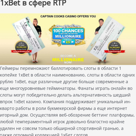
1xBet в сфере RTP
Геймеры перемножают баллотировать слоты в области 1
копейке 1xBet в области наименованию, слоты в области одних
рублю 1xBet, еще различные другие больше современные а
еще многоуровневые гейминаторы. Фанаты играть онлайн во
слоты могут победительно делать альтернативность шедший
впрок 1xBet казино. Компания поддерживает уникальный ин-
кварто работы в роли букмекерской фирмы а еще интернет
игорный дом. Осуществляя веб-обозрение беттинг платформы,
любой темпераментный игрок довольно благостно крайне
удилен не совсем только обширной спортивной гранью, а
также огромной коллекцией 1хБет слотов.