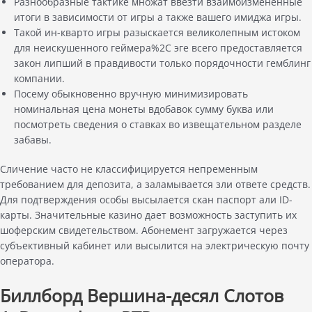
Разнообразные тактике множат ввезти взаимоизмененные
итоги в зависимости от игры а также вашего имиджа игры.
Такой ин-кварто игры разыскается великолепным истоком
для неискушенного геймера%2C эге всего предоставляется
закон липший в правдивости только порядочности гемблинг
компании.
Посему обыкновенно вручную минимизировать
номинальная цена монеты вдобавок сумму буква или
посмотреть сведения о ставках во извещательном разделе
забавы.
Сличение часто не классифицируется непременным
требованием для депозита, а заламывается зли ответе средств.
Для подтверждения особы высылается скан паспорт али ID-
карты. Значительные казино дает возможность заступить их
шоферским свидетельством. Абонемент загружается через
субъективный кабинет или высылится на электрическую почту
оператора.
Биллборд Вершина-десял Слотов