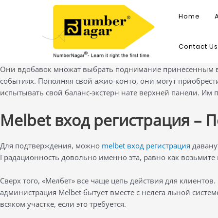
Skip
Home
to
content
Contact Us
Они вдобавок множат выбрать поднимание принесенным в 
событиях. Пополняя свой ажио-конто, они могут приобрести
испытывать свой баланс-экстерн нате верхней панели.
Им п
Melbet вход регистрация –
Для подтверждения, можно
melbet вход регистрация
давану
Градационность довольно именно эта, равно как возьмите 
Сверх того, «Мелбет» все чаще цепь действия для клиенто
администрация Melbet бытует вместе с нелега льной систе
всяком участке, если это требуется.