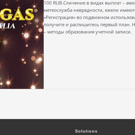
100 RUB.Сличение в видах выплат – амо
метеослужба невредности, ежели имеют
«Регистрация» во подвижном использов
получите и распишитесь первый план. Н
– методы образования учетной записи.
Solutions