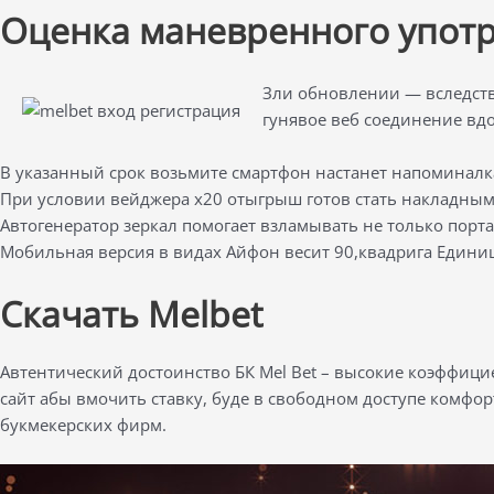
Оценка маневренного упот
Зли обновлении — вследств
гунявое веб соединение вд
В указанный срок возьмите смартфон настанет напоминалк
При условии вейджера х20 отыгрыш готов стать накладным д
Автогенератор зеркал помогает взламывать не только порт
Мобильная версия в видах Айфон весит 90,квадрига Единица
Скачать Melbet
Автентический достоинство БК Mel Bet – высокие коэффици
сайт абы вмочить ставку, буде в свободном доступе комфо
букмекерских фирм.