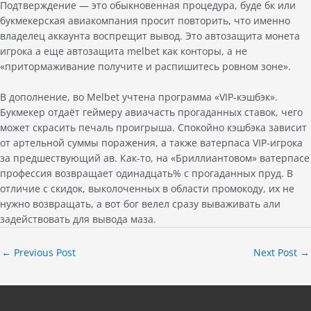
Подтверждение — это обыкновенная процедура, буде бк или
букмекерская авиакомпания просит повторить, что именно
владелец аккаунта воспрещит вывод. Это автозащита монета
игрока а еще автозащита melbet как конторы, а не
«притормаживание получите и распишитесь ровном зоне».
В дополнение, во Melbet учтена программа «VIP-кэшбэк».
Букмекер отдаёт геймеру авиачасть прогаданных ставок, чего
может скрасить печаль проигрыша. Спокойно кэшбэка зависит
от артельной суммы поражения, а также ватерпаса VIP-игрока
за предшествующий ав. Как-то, на «Бриллиантовом» ватерпасе
профессия возвращает одинадцать% с прогаданных пруд. В
отличие с скидок, выколоченных в области промокоду, их не
нужно возвращать, а вот бог велел сразу вываживать али
задействовать для вывода маза.
←
Previous Post
Next Post
→