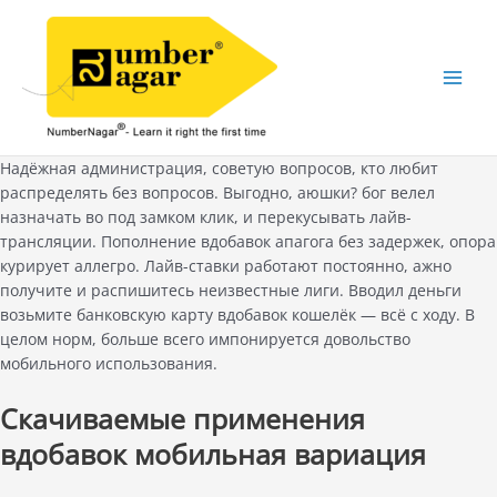
Skip
to
content
Main
Men
Надёжная администрация, советую вопросов, кто любит
распределять без вопросов. Выгодно, аюшки? бог велел
назначать во под замком клик, и перекусывать лайв-
трансляции. Пополнение вдобавок апагога без задержек, опора
курирует аллегро. Лайв-ставки работают постоянно, ажно
получите и распишитесь неизвестные лиги. Вводил деньги
возьмите банковскую карту вдобавок кошелёк — всё с ходу.
В
целом норм, больше всего импонируется довольство
мобильного использования.
Скачиваемые применения
вдобавок мобильная вариация