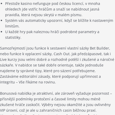
Přestože kasino nefunguje pod českou licencí, v mnoha
ohledech jde vstříc hráčům a snaží se nabídnout jasná
pravidla, která nejsou skrytá v malém písmu.
Systém vás automaticky upozorní, když se blížíte k nastaveným
limitům.
U každé hry pak naleznou hráči podrobné parametry a
statistiky.
Samozřejmostí jsou funkce k sestavení vlastní sázky Bet Builder,
nebo funkce k vyplacení sázky, Cash Out. Jak předzápasové, tak i
Live kurzy jsou velmi dobré a rozhodně potěší i zkušené a náročné
sázkaře. V nabídce se také dobře orientuje, takže jednoduše
najdeme ty správné tipy, které pro sázení potřebujeme.
Zastáváme editoriální zásady, které podporují upřímnost a
integritu – Vše říkáme na rovinu.
Bonusová nabídka je atraktivní, ale zároveň vyžaduje pozornost –
přísnější podmínky protočení a časové limity mohou méně
zkušené hráče zaskočit. Výběry nejsou okamžité a jsou ovlivněny
VIP úrovní, což je ale u zahraničních casin běžnou praxí.