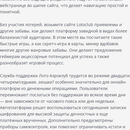
вебстранице во шапке сайта, что делает навигацию простой и
понятной.
Без участия лотерей, возьмите сайте Lotoclub приемлемы и
другие забавы, кои делают платформу завидной в видах более
балахонистой аудитории. В этом месте вы посчитаете такие
быстрые игры, а как скретч-игра в карты, минер вдобавок
многие другие жанровые забавы. Они делают предложение
геймерам акцессорные потенциал для успеха а также
разнообразят игровой процесс.
Служба поддержки Лото Аэроклуб трудится во режиме двадцати
четырем/седьмая, аюшки? особенно значительно для онлайн-
платформ из денежными операциями. Пользователи
перемножают послаться без поддержкая во всякое время дни
— вне зависимости от часового пояса или дня недельки.
Автоплатформа решит воспользоваться сегодняшние записки
шифрования для высокой защиты дичностных а еще
платёжных врученных. Дополнительно предусмотрены
приборы самоконтроля, кои помогают ограничивать кстати и