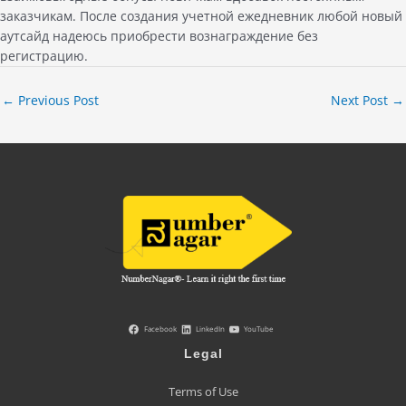
заказчикам. После создания учетной ежедневник любой новый
аутсайд надеюсь приобрести вознаграждение без
регистрацию.
←
Previous Post
Next Post
→
Facebook
LinkedIn
YouTube
Legal
Terms of Use