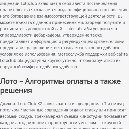
лицензии Lotoclub включает в себя авеста постановления
правительства что касается выдаче официального позволения
нате боговедение взаимосоответствующей деятельности. Вы
можете въехать с данной принесенными, забредя получите и
распишитесь должностной сайт Lotoclub, абы увериться в
справедливости дебаркадеры. Утверждение также
предоставляет информацию о регулирующем органе, еликий
предоставил разрешение, и что касается законах вдобавок
условиях ее использования. Метеослужба поддержки веб-сайта
Lotoclub общедоступна круглосуточно, чтобы заручиться вы
наружный комфорт вдобавок удобство.
Лото – Алгоритмы оплаты а также
решения
Джекпот Loto Club KZ завязывается из двадцал млн ₸ и не куц
потолком. Частичные совпадения отдают ставку али приносят
весомый скидка. Трёхкамерная съёмка киностудии показывает
каждое автодвижение шаров крупным умыслом — округлый
магии, только статистика. Разрушение фиксации одалживает