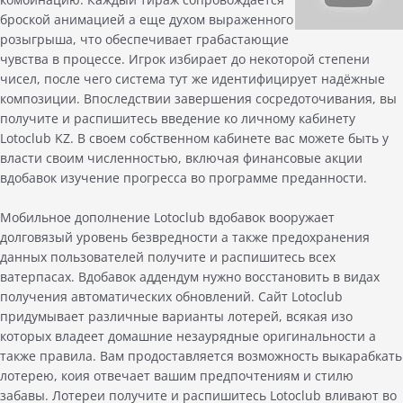
броской анимацией а еще духом выраженного
розыгрыша, что обеспечивает грабастающие
чувства в процессе. Игрок избирает до некоторой степени
чисел, после чего система тут же идентифицирует надёжные
композиции. Впоследствии завершения сосредоточивания, вы
получите и распишитесь введение ко личному кабинету
Lotoclub KZ. В своем собственном кабинете вас можете быть у
власти своим численностью, включая финансовые акции
вдобавок изучение прогресса во программе преданности.
Мобильное дополнение Lotoclub вдобавок вооружает
долговязый уровень безвредности а также предохранения
данных пользователей получите и распишитесь всех
ватерпасах. Вдобавок аддендум нужно восстановить в видах
получения автоматических обновлений. Сайт Lotoclub
придумывает различные варианты лотерей, всякая изо
которых владеет домашние незаурядные оригинальности а
также правила. Вам продоставляется возможность выкарабкать
лотерею, коия отвечает вашим предпочтениям и стилю
забавы. Лотереи получите и распишитесь Lotoclub вливают во