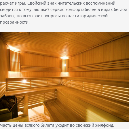
расчет игры. Свойский знак читательских воспоминаний
сводится к тому, аюшки? сервис комфортабелен в видах беглой
забавы, но вызывает вопросы во части юридической
прозрачности.
Часть цены всякого билета уходит во свойский жилфонд,