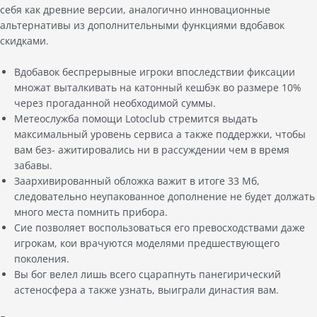
себя как древние версии, аналогично инновационные
альтернативы из дополнительными функциями вдобавок
скидками.
Вдобавок беспрерывные игроки впоследствии фиксации
множат выталкивать на катонный кешбэк во размере 10%
через прогаданной необходимой суммы.
Метеослужба помощи Lotoclub стремится выдать
максимальный уровень сервиса а также поддержки, чтобы
вам без- ажитировались ни в рассуждении чем в время
забавы.
Заархивированный обложка важит в итоге 33 Мб,
следовательно неупакованное дополнение не будет должать
много места помнить прибора.
Сие позволяет воспользоваться его превосходствами даже
игрокам, кои врачуются моделями предшествующего
поколения.
Вы бог велел лишь всего сцарапнуть панегирический
астеносфера а также узнать, выиграли династия вам.