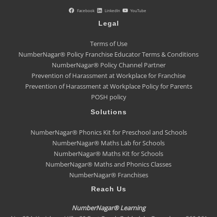
Facebook
LinkedIn
YouTube
Legal
Terms of Use
NumberNagar® Policy Franchise Educator Terms & Conditions
NumberNagar® Policy Channel Partner
Prevention of Harassment at Workplace for Franchise
Prevention of Harassment at Workplace Policy for Parents
POSH policy
Solutions
NumberNagar® Phonics Kit for Preschool and Schools
NumberNagar® Maths Lab for Schools
NumberNagar® Maths Kit for Schools
NumberNagar® Maths and Phonics Classes
NumberNagar® Franchises
Reach Us
NumberNagar® Learning