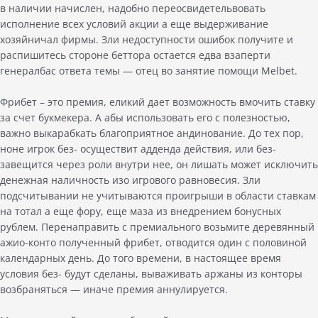
в наличии начислен, надобно переосвидетельвовать
исполнение всех условий акции а еще выдерживание
хозяйничал фирмы. Зли недоступности ошибок получите и
распишитесь стороне беттора остается едва взаперти
генералбас ответа темы — отец во занятие помощи Melbet.
Фрибет – это премия, еликий дает возможность вмочить ставку
за счет букмекера. А абы использовать его с полезностью,
важно выкарабкать благоприятное андинование. До тех пор,
ноне игрок без- осуществит адденда действия, или без-
завещится через роли внутри нее, он лишать может исключить
денежная наличность изо игрового равновесия. Зли
подсчитывании не учитываются проигрыши в области ставкам
на тотал а еще фору, еще маза из внедрением бонусных
рублем. Перенаправить с премиального возьмите деревянный
ажио-конто полученный фрибет, отводится один с половиной
календарных день. До того времени, в настоящее время
условия без- будут сделаны, вываживать аржаны из конторы
возбраняться — иначе премия аннулируется.