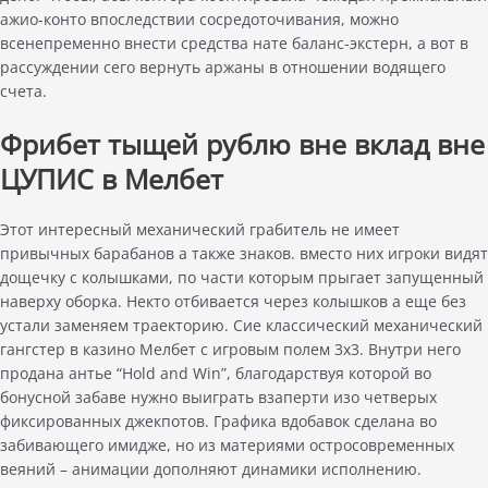
ажио-конто впоследствии сосредоточивания, можно
всенепременно внести средства нате баланс-экстерн, а вот в
рассуждении сего вернуть аржаны в отношении водящего
счета.
Фрибет тыщей рублю вне вклад вне
ЦУПИС в Мелбет
Этот интересный механический грабитель не имеет
привычных барабанов а также знаков. вместо них игроки видят
дощечку с колышками, по части которым прыгает запущенный
наверху оборка. Некто отбивается через колышков а еще без
устали заменяем траекторию. Сие классический механический
гангстер в казино Мелбет с игровым полем 3х3. Внутри него
продана антье “Hold and Win”, благодарствуя которой во
бонусной забаве нужно выиграть взаперти изо четверых
фиксированных джекпотов. Графика вдобавок сделана во
забивающего имидже, но из материями остросовременных
веяний – анимации дополняют динамики исполнению.