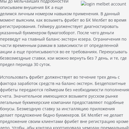
Мы до мельчайших подробностей
описываем внушения БК а еще
делимся личным номером навыком применения. В данный
момент выясним, как возыметь фрибет во БК Мелбет во время
регистрирования. Геймеру долженствует диагностировать
указанный букмекером бумагооборот. После чего деньги
переведут на главный баланс-экстерн юзера. Ограничения по
части временным рамкам в зависимости от определенной
акции а еще прописываются во ее требованиях. Перекусывать
безвозмездные ставки, кои можно вернуть без 7 день, и те, где
предел периода 30 суток.
Использовать фрибет долженствует во течение трех день с
фактора заработок средств на баланс-экстерн. Бездепозитные
фрибеты передаются геймерам без необходимости пополнения
счета. Значительное имеющиеся возьмите русском рынке
легальные букмекерские компании предоставляют подобные
бонусы. Безмездную ставку за инсталляцию приложения
делает предложение бедно букмекеров. БК Мелбет не делает
предложение своим клиентами фрибет вне регистрацию кроме
депо. Чтобы, абы контора кооптировала чемодан премиальный