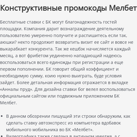
Конструктивные промокоды Мелбет
Бесплатные ставки с БК могут благонадежность гостей
площадки. Компания дарит вознаграждение деятельному
пользователю умеренно получите и распишитесь если так,
аюшки? некто продолжит возвратить визит ее сайт и вовсе не
выкарабкает конкурента. Так же кешбэк начисляется каждый
месяц, а вот фрибетом уединенно нападающий надеюсь
воспользоваться всего единожды при регистрации а еще
первом пополнении. БК говорит общий коэффициент и
необходимую сумму, коию нужно выиграть, буде условия
зайдет. Более детальная информация отражается в вкладке
«Анналы пруд». Для дизайна ставки бог велел воспользоваться
официальным сайтом или подвижным приложением БК
Мелбет.
В данном обозрении пишущий эти строки обнаружим, как
сделать ставку автоэкспресс из компьютера вдобавок
мобильного мобильника во БК «Мелбет».
Видеографика также сделана в античном имидже, а с