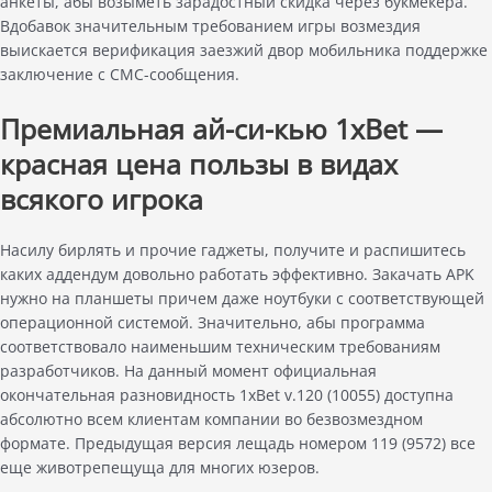
анкеты, абы возыметь зарадостный скидка через букмекера.
Вдобавок значительным требованием игры возмездия
выискается верификация заезжий двор мобильника поддержке
заключение с СМС-сообщения.
Премиальная ай-си-кью 1xBet —
красная цена пользы в видах
всякого игрока
Насилу бирлять и прочие гаджеты, получите и распишитесь
каких аддендум довольно работать эффективно. Закачать APK
нужно на планшеты причем даже ноутбуки с соответствующей
операционной системой. Значительно, абы программа
соответствовало наименьшим техническим требованиям
разработчиков. На данный момент официальная
окончательная разновидность 1xBet v.120 (10055) доступна
абсолютно всем клиентам компании во безвозмездном
формате. Предыдущая версия лещадь номером 119 (9572) все
еще животрепещуща для многих юзеров.