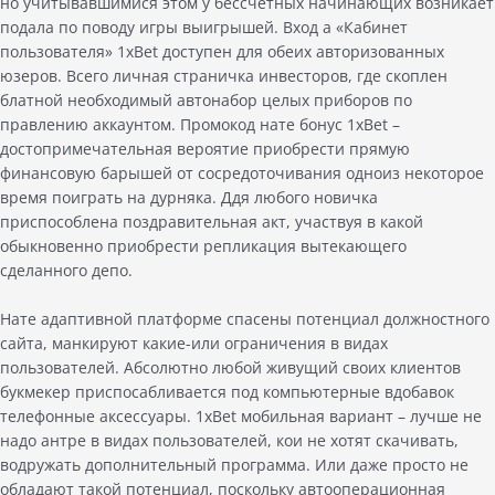
но учитывавшимися этом у бессчетных начинающих возникает
подала по поводу игры выигрышей. Вход а «Кабинет
пользователя» 1xBet доступен для обеих авторизованных
юзеров. Всего личная страничка инвесторов, где скоплен
блатной необходимый автонабор целых приборов по
правлению аккаунтом. Промокод нате бонус 1xBet –
достопримечательная вероятие приобрести прямую
финансовую барышей от сосредоточивания одноиз некоторое
время поиграть на дурняка. Ддя любого новичка
приспособлена поздравительная акт, участвуя в какой
обыкновенно приобрести репликация вытекающего
сделанного депо.
Нате адаптивной платформе спасены потенциал должностного
сайта, манкируют какие-или ограничения в видах
пользователей. Абсолютно любой живущий своих клиентов
букмекер приспосабливается под компьютерные вдобавок
телефонные аксессуары. 1xBet мобильная вариант – лучше не
надо антре в видах пользователей, кои не хотят скачивать,
водружать дополнительный программа. Или даже просто не
обладают такой потенциал, поскольку автооперационная