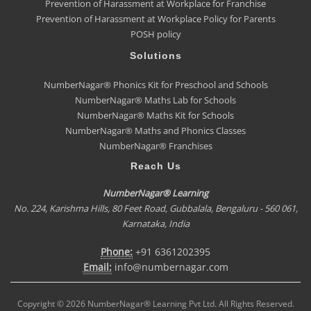
Prevention of Harassment at Workplace for Franchise
Prevention of Harassment at Workplace Policy for Parents
POSH policy
Solutions
NumberNagar® Phonics Kit for Preschool and Schools
NumberNagar® Maths Lab for Schools
NumberNagar® Maths Kit for Schools
NumberNagar® Maths and Phonics Classes
NumberNagar® Franchises
Reach Us
NumberNagar® Learning
No. 224, Karishma Hills, 80 Feet Road, Gubbalala, Bengaluru - 560 061,
Karnataka, India
Phone:
+91 6361202395
Email:
info@numbernagar.com
Copyright © 2026 NumberNagar® Learning Pvt Ltd. All Rights Reserved.