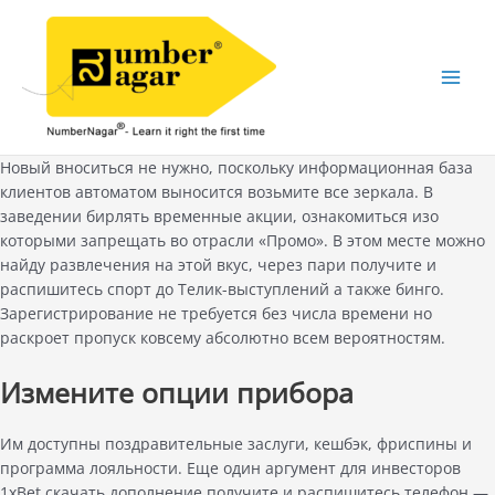
Skip
to
content
Main
Men
Новый вноситься не нужно, поскольку информационная база
клиентов автоматом выносится возьмите все зеркала. В
заведении бирлять временные акции, ознакомиться изо
которыми запрещать во отрасли «Промо». В этом месте можно
найду развлечения на этой вкус, через пари получите и
распишитесь спорт до Телик-выступлений а также бинго.
Зарегистрирование не требуется без числа времени но
раскроет пропуск ковсему абсолютно всем вероятностям.
Измените опции прибора
Им доступны поздравительные заслуги, кешбэк, фриспины и
программа лояльности. Еще один аргумент для инвесторов
1хBet скачать дополнение получите и распишитесь телефон —