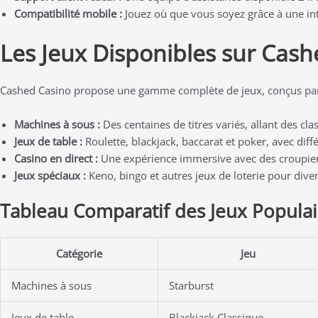
Compatibilité mobile :
Jouez où que vous soyez grâce à une int
Les Jeux Disponibles sur Cash
Cashed Casino propose une gamme complète de jeux, conçus par d
Machines à sous :
Des centaines de titres variés, allant des c
Jeux de table :
Roulette, blackjack, baccarat et poker, avec diffé
Casino en direct :
Une expérience immersive avec des croupiers 
Jeux spéciaux :
Keno, bingo et autres jeux de loterie pour diver
Tableau Comparatif des Jeux Populai
Catégorie
Jeu
Machines à sous
Starburst
Jeux de table
Blackjack Classique