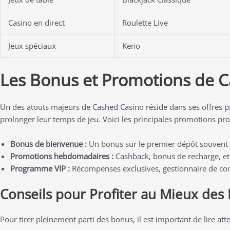
Casino en direct
Roulette Live
Jeux spéciaux
Keno
Les Bonus et Promotions de 
Un des atouts majeurs de Cashed Casino réside dans ses offres 
prolonger leur temps de jeu. Voici les principales promotions pr
Bonus de bienvenue :
Un bonus sur le premier dépôt souvent 
Promotions hebdomadaires :
Cashback, bonus de recharge, et 
Programme VIP :
Récompenses exclusives, gestionnaire de com
Conseils pour Profiter au Mieux des
Pour tirer pleinement parti des bonus, il est important de lire att