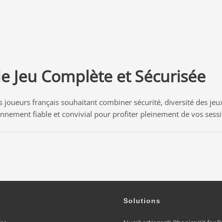
e Jeu Complète et Sécurisée
oueurs français souhaitant combiner sécurité, diversité des jeux
nnement fiable et convivial pour profiter pleinement de vos sess
Solutions