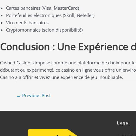
Cartes bancaires (Visa, MasterCard)
Portefeuilles électroniques (Skrill, Neteller)
Virements bancaires
Cryptomonnaies (selon disponibilité)
Conclusion : Une Expérience d
Cashed Casino s’impose comme une plateforme de choix pour les j
débutant ou expérimenté, ce casino en ligne vous offre un enviro
Casino a à offrir et vivez une expérience de jeu inoubliable.
←
Previous Post
Legal