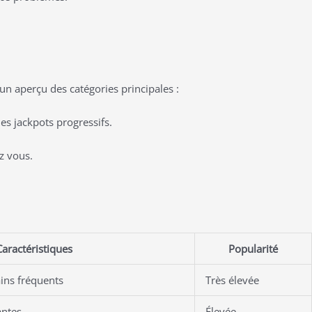
 aperçu des catégories principales :
es jackpots progressifs.
z vous.
Caractéristiques
Popularité
ains fréquents
Très élevée
antes
Élevée