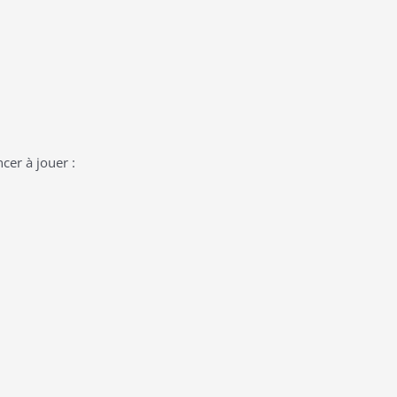
cer à jouer :