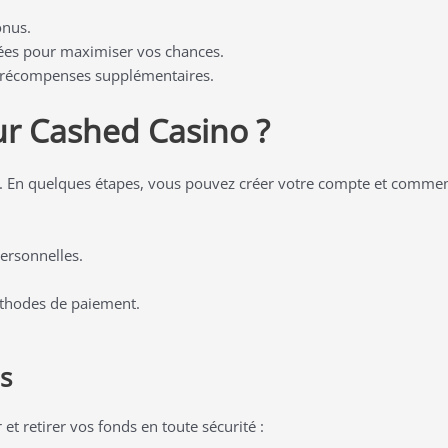
onus.
dées pour maximiser vos chances.
 récompenses supplémentaires.
ur Cashed Casino ?
de. En quelques étapes, vous pouvez créer votre compte et commen
personnelles.
éthodes de paiement.
s
 retirer vos fonds en toute sécurité :