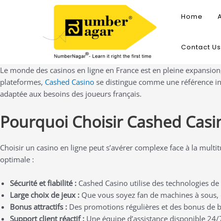
Skip
Home
to
content
Contact Us
Le monde des casinos en ligne en France est en pleine expansion, 
plateformes,
Cashed Casino
se distingue comme une référence inc
adaptée aux besoins des joueurs français.
Pourquoi Choisir Cashed Casi
Choisir un casino en ligne peut s’avérer complexe face à la multi
optimale :
Sécurité et fiabilité :
Cashed Casino utilise des technologies de
Large choix de jeux :
Que vous soyez fan de machines à sous, de
Bonus attractifs :
Des promotions régulières et des bonus de b
Support client réactif :
Une équipe d’assistance disponible 24/