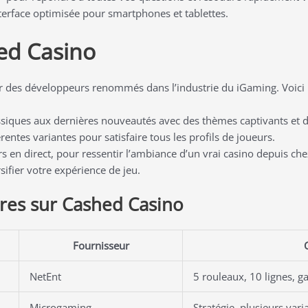
erface optimisée pour smartphones et tablettes.
ed Casino
es développeurs renommés dans l’industrie du iGaming. Voici un
lassiques aux dernières nouveautés avec des thèmes captivants et d
rentes variantes pour satisfaire tous les profils de joueurs.
en direct, pour ressentir l’ambiance d’un vrai casino depuis che
sifier votre expérience de jeu.
res sur Cashed Casino
Fournisseur
NetEnt
5 rouleaux, 10 lignes, g
Microgaming
Stratégie, plusieurs vari