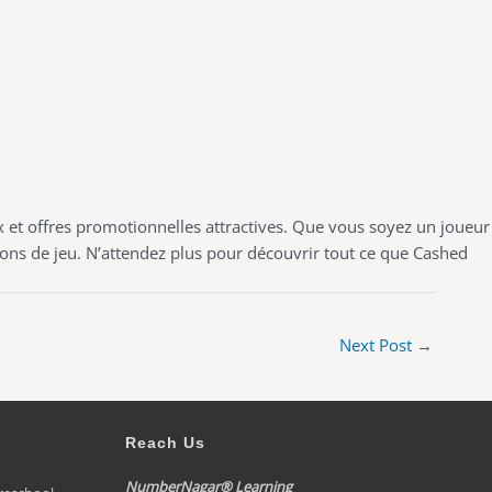
 et offres promotionnelles attractives. Que vous soyez un joueur
ions de jeu. N’attendez plus pour découvrir tout ce que Cashed
Next Post
→
Reach Us
NumberNagar® Learning