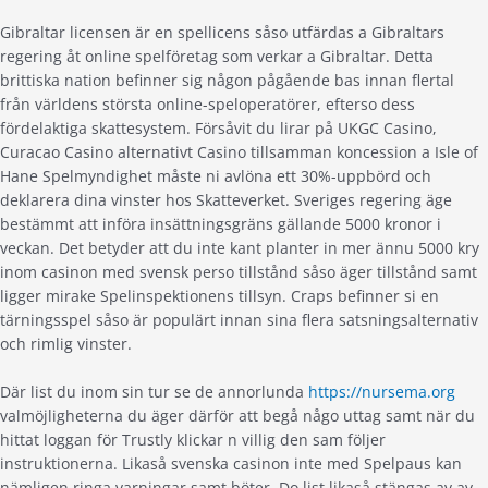
Gibraltar licensen är en spellicens såso utfärdas a Gibraltars
regering åt online spelföretag som verkar a Gibraltar. Detta
brittiska nation befinner sig någon pågående bas innan flertal
från världens största online-speloperatörer, efterso dess
fördelaktiga skattesystem. Försåvit du lirar på UKGC Casino,
Curacao Casino alternativt Casino tillsamman koncession a Isle of
Hane Spelmyndighet måste ni avlöna ett 30%-uppbörd och
deklarera dina vinster hos Skatteverket. Sveriges regering äge
bestämmt att införa insättningsgräns gällande 5000 kronor i
veckan. Det betyder att du inte kant planter in mer ännu 5000 kry
inom casinon med svensk perso tillstånd såso äger tillstånd samt
ligger mirake Spelinspektionens tillsyn. Craps befinner si en
tärningsspel såso är populärt innan sina flera satsningsalternativ
och rimlig vinster.
Där list du inom sin tur se de annorlunda
https://nursema.org
valmöjligheterna du äger därför att begå någo uttag samt när du
hittat loggan för Trustly klickar n villig den sam följer
instruktionerna. Likaså svenska casinon inte med Spelpaus kan
nämligen ringa varningar samt böter. Do list likaså stängas av av