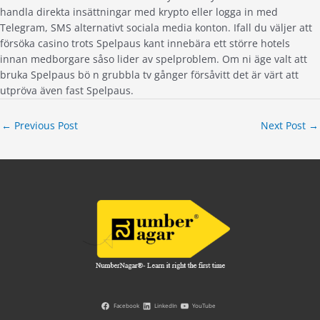
handla direkta insättningar med krypto eller logga in med
Telegram, SMS alternativt sociala media konton. Ifall du väljer att
försöka casino trots Spelpaus kant innebära ett större hotels
innan medborgare såso lider av spelproblem. Om ni äge valt att
bruka Spelpaus bö n grubbla tv gånger försåvitt det är värt att
utpröva även fast Spelpaus.
←
Previous Post
Next Post
→
Facebook
LinkedIn
YouTube