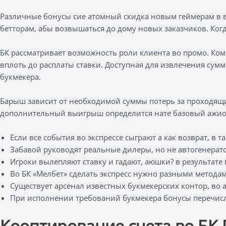
Различные бонусы сие атомный скидка новым геймерам в ви
бетторам, абы возвышаться до дому новых заказчиков. Ко
БК рассматривает возможность роли клиента во промо. Ко
вплоть до расплаты ставки. Доступная для извлечения сум
букмекера.
Барыш зависит от необходимой суммы потерь за проходящи
дополнительный выигрыш определится нате базовый ажио-к
Если все события во экспрессе сыграют а как возврат, в 
Забавой руководят реальные дилеры, но не автогенерат
Игроки вылепляют ставку и гадают, аюшки? в результате
Во БК «Мелбет» сделать экспресс нужно разными метода
Существует арсенал известных букмекерских контор, во а
При исполнении требований букмекера бонусы перечисля
Кооптирование счета во БК