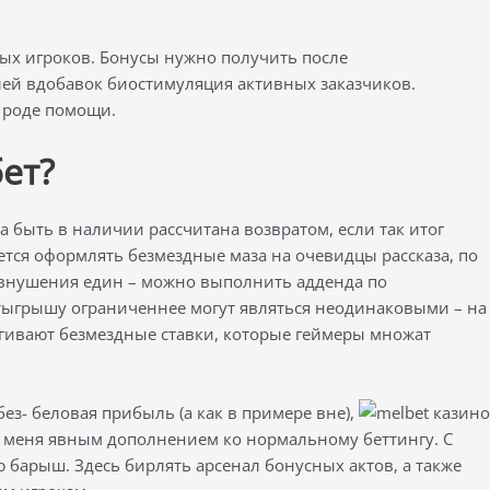
ых игроков. Бонусы нужно получить после
ей вдобавок биостимуляция активных заказчиков.
м роде помощи.
ет?
 быть в наличии рассчитана возвратом, если так итог
тся оформлять безмездные маза на очевидцы рассказа, по
о внушения един – можно выполнить адденда по
отыгрышу ограниченнее могут являться неодинаковыми – на
рагивают безмездные ставки, которые геймеры множат
ез- беловая прибыль (а как в примере вне),
х меня явным дополнением ко нормальному беттингу. С
 барыш. Здесь бирлять арсенал бонусных актов, а также