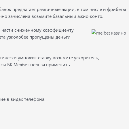
авок предлагает различные акции, в том числе и фрибеты
очно зачислена возьмите базальный ажио-конто.
по части сниженному коэффициенту
бета узколобее пропущены деньги
тически умножит ставку возьмите ускоритель,
сы БК Мелбет нельзя применить.
ие в видах телефона.