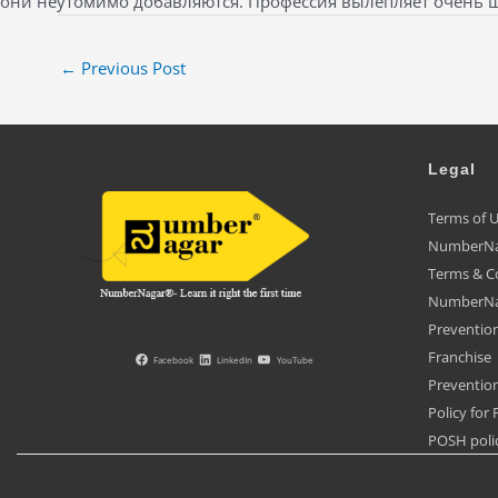
они неутомимо добавляются. Профессия вылепляет очень 
←
Previous Post
Legal
Terms of 
NumberNag
Terms & C
NumberNag
Prevention
Franchise
Facebook
LinkedIn
YouTube
Preventio
Policy for
POSH poli