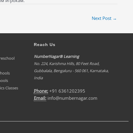
м игрокам.
Next Post
→
Reach Us
NumberNagar® Learning
reschool
No. 224, Karishma Hills, 80 Feet Road,
Gubbalala, Bengaluru - 560 061, Karnataka,
hools
India
hools
s Classes
Phone:
+91 6361202395
Email:
info@numbernagar.com