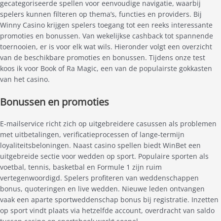
gecategoriseerde spellen voor eenvoudige navigatie, waarbij
spelers kunnen filteren op thema’s, functies en providers. Bij
Winny Casino krijgen spelers toegang tot een reeks interessante
promoties en bonussen. Van wekelijkse cashback tot spannende
toernooien, er is voor elk wat wils. Hieronder volgt een overzicht
van de beschikbare promoties en bonussen. Tijdens onze test
koos ik voor Book of Ra Magic, een van de populairste gokkasten
van het casino.
Bonussen en promoties
E-mailservice richt zich op uitgebreidere casussen als problemen
met uitbetalingen, verificatieprocessen of lange-termijn
loyaliteitsbeloningen. Naast casino spellen biedt WinBet een
uitgebreide sectie voor wedden op sport. Populaire sporten als
voetbal, tennis, basketbal en Formule 1 zijn ruim
vertegenwoordigd. Spelers profiteren van weddenschappen
bonus, quoteringen en live wedden. Nieuwe leden ontvangen
vaak een aparte sportweddenschap bonus bij registratie. Inzetten
op sport vindt plaats via hetzelfde account, overdracht van saldo