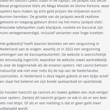
Dead en Gonzo’s Quest staan in de toplijst. De jackpot slot sectie
bevat progressieve titels als Mega Moolah en Divine Fortune, waar
spelers kans maken op echt geld prijzen die miljoenen euro’s
kunnen bereiken. De grootte van de jackpots wordt realtime
getoond en toegang gebeurt direct via het menu ‘jackpot slots’.
Klassieke tafelspellen zoals blackjack, roulette en baccarat zijn
ruim vertegenwoordigd, inclusief varianten voor hoge inzetten.
Het gokbedrijf heeft daarom besloten om een vergunning in
Nederland aan te vragen, waarbij ze in 2022 een vergunning
ontvingen van de Kansspelautoriteit. De website is overzichtelijk
en eenvoudig ingericht, waardoor de website zowel aantrekkelijk
is voor de beginnende als de ervaren spelers. Het casino behoort
natuurlijk ook niet voor niets bij de top van de Nederlandse
casinosites. In Nederland is deze legale goksite al een tijdje actief
en staat het bekend om zijn brede spelaanbod en sportsbook.
Ze houden toezicht op casino’s en maken gokken een stuk veiliger
voor spelers. Dankzij dit toezicht grijpen ze ook in als er een keer
iets niet klopt. Of als er een melding is dat er geen geld meer
uitbetaald wordt.