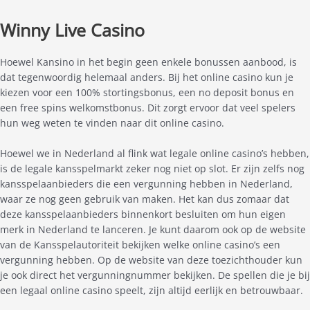
Winny Live Casino
Hoewel Kansino in het begin geen enkele bonussen aanbood, is
dat tegenwoordig helemaal anders. Bij het online casino kun je
kiezen voor een 100% stortingsbonus, een no deposit bonus en
een free spins welkomstbonus. Dit zorgt ervoor dat veel spelers
hun weg weten te vinden naar dit online casino.
Hoewel we in Nederland al flink wat legale online casino’s hebben,
is de legale kansspelmarkt zeker nog niet op slot. Er zijn zelfs nog
kansspelaanbieders die een vergunning hebben in Nederland,
waar ze nog geen gebruik van maken. Het kan dus zomaar dat
deze kansspelaanbieders binnenkort besluiten om hun eigen
merk in Nederland te lanceren. Je kunt daarom ook op de website
van de Kansspelautoriteit bekijken welke online casino’s een
vergunning hebben. Op de website van deze toezichthouder kun
je ook direct het vergunningnummer bekijken. De spellen die je bij
een legaal online casino speelt, zijn altijd eerlijk en betrouwbaar.