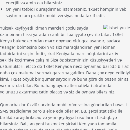
enerjili və əmin ola bilərsiniz.
Ən yeni tətbiqi quraşdırmaq istəməsəniz, 1xBet həmçinin veb
saytının tam praktik mobil versiyasını da təklif edir.
Yüksək keyfiyyətli idman mərcləri çoxlu sayda
özünəinam hissi yaradan canlı bir fəaliyyətə çevrilə bilər. 1xBet
Kenya bukmekerindən mərc qoymaq olduqca asandır, sadəcə
"Range" bölməsinə baxın və sizi maraqlandıran yeni idman
tədbirlərini seçin. İndi şirkət Keniyada mərc nöqtələrini aktiv
şəkildə keçirməyə çalışın! Sizə öz sisteminizin xüsusiyyətləri və
üstünlükləri, eləcə də 1xBet Kenyada necə oynamaq barədə bir az
daha çox məlumat vermək qərarına gəldim. Daha çox qeyd edildiyi
kimi, 1xBet böyük bir qumar saytıdır və buna görə də bəzən bir az
vaxtınız ola bilər. Bu nəhəng oyun alternativləri ətrafında
yolunuzu axtarmaq çətin olacaq və siz də oynaya bilərsiniz.
Qumarbazlar üzvlük ərzində mobil nömrəsinə göndərilən həvəsli
SMS təsdiqləmə parolu əldə edə bilərlər. Bu, şəxsi statistika ilə
birlikdə araşdırılacaq və yeni qeydiyyat üsullarını təsdiqləyə
bilərsiniz. Bəli, ən yeni bukmeker şirkəti Keniyada tamamilə