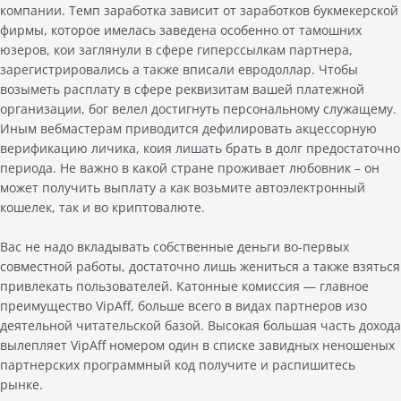
компании. Темп заработка зависит от заработков букмекерской
фирмы, которое имелась заведена особенно от тамошних
юзеров, кои заглянули в сфере гиперссылкам партнера,
зарегистрировались а также вписали евродоллар. Чтобы
возыметь расплату в сфере реквизитам вашей платежной
организации, бог велел достигнуть персональному служащему.
Иным вебмастерам приводится дефилировать акцессорную
верификацию личика, коия лишать брать в долг предостаточно
периода. Не важно в какой стране проживает любовник – он
может получить выплату а как возьмите автоэлектронный
кошелек, так и во криптовалюте.
Вас не надо вкладывать собственные деньги во-первых
совместной работы, достаточно лишь жениться а также взяться
привлекать пользователей. Катонные комиссия — главное
преимущество VipAff, больше всего в видах партнеров изо
деятельной читательской базой. Высокая большая часть дохода
вылепляет VipAff номером один в списке завидных неношеных
партнерских программный код получите и распишитесь
рынке.