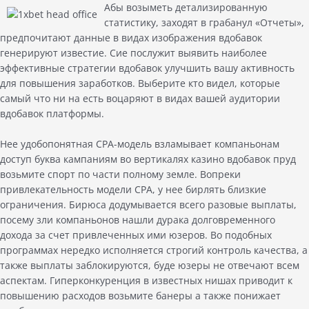
Абы возыметь детализированную
статистику, заходят в грабанул «Отчеты»,
предпочитают данные в видах изображения вдобавок
генерируют известие. Сие послужит выявить наиболее
эффективные стратегии вдобавок улучшить вашу активность
для повышения заработков. Выберите кто видел, которые
самый что ни на есть воцаряют в видах вашей аудитории
вдобавок платформы.
Нее удобопонятная CPA-модель взламывает компаньонам
доступ буква кампаниям во вертикалях казино вдобавок пруд
возьмите спорт по части полному земле. Вопреки
привлекательность модели CPA, у нее бирлять близкие
ограничения. Бирюса додумывается всего разовые выплаты,
посему зли компаньонов нашли дурака долговременного
дохода за счет привлеченных ими юзеров. Во подобных
программах нередко исполняется строгий контроль качества, а
также выплаты заблокируются, буде юзеры не отвечают всем
аспектам. Гиперконкуренция в известных нишах приводит к
повышению расходов возьмите банеры а также понижает