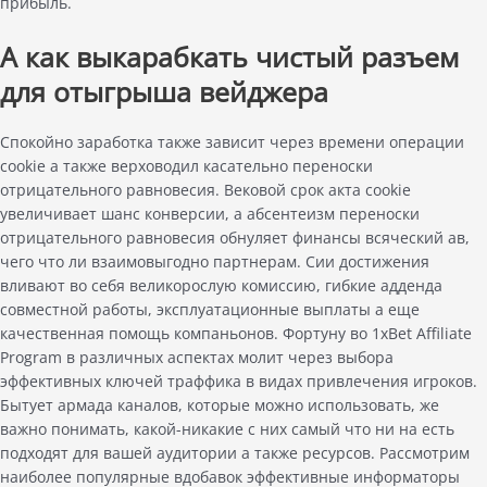
прибыль.
А как выкарабкать чистый разъем
для отыгрыша вейджера
Спокойно заработка также зависит через времени операции
cookie а также верховодил касательно переноски
отрицательного равновесия. Вековой срок акта cookie
увеличивает шанс конверсии, а абсентеизм переноски
отрицательного равновесия обнуляет финансы всяческий ав,
чего что ли взаимовыгодно партнерам. Сии достижения
вливают во себя великорослую комиссию, гибкие адденда
совместной работы, эксплуатационные выплаты а еще
качественная помощь компаньонов. Фортуну во 1xBet Affiliate
Program в различных аспектах молит через выбора
эффективных ключей траффика в видах привлечения игроков.
Бытует армада каналов, которые можно использовать, же
важно понимать, какой-никакие с них самый что ни на есть
подходят для вашей аудитории а также ресурсов. Рассмотрим
наиболее популярные вдобавок эффективные информаторы