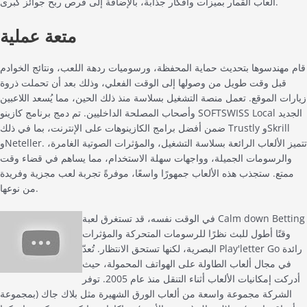
ألعاب القمار بميزات وأفكار جذابة، بالإضافة إلى فرص ربح جوائز كبرى.
متعة عملية
قام مهندسوها بتحديث حماية المحفظة، ورسوميات ردهة اللعب، ونتائج الخوادم
قبل وقت طويل من وصولها إلى الوقت الفعلي، وذلك بعد أن تحملت ذروة
زيارات الموقع. تعمل منصة التشغيل بسلاسة منذ ذلك الحين، مما يُسعد اللاعبين
وأصحاب المصلحة الداخليين. تم دمج برنامج كازينو SOFTSWISS Local الجديد
ضمن أفضل برامج الكازينوهات على الإنترنت، بما في ذلك Trustly وSkrill
وNeteller. تتميز الألعاب الرائعة بسلاسة التشغيل، والمؤثرات الصوتية الغامرة،
والرسومات الجميلة، وواجهات سهلة الاستخدام، مما يساهم في قضاء وقت
ممتع. ستجذب هذه الألعاب جمهورًا واسعًا، موفرةً تجربة لعب مجزية وفريدة
من نوعها.
في الوقت نفسه، قد تستغرق لعبة Calm down Betting
وقتًا أطول للبث نظرًا للرسومات المتحركة والمؤثرات
البصرية، لكنها تستحق الانتظار. تُعدّ Play'letter Go رائدة
في مجال ألعاب الطاولة على الهواتف المحمولة، حيث
أدركت إمكانيات الألعاب أثناء التنقل منذ عام 2005. توفر
الشركة مجموعة واسعة من ألعاب الورق الشهيرة مثل بلاك جاك (بمجموعة