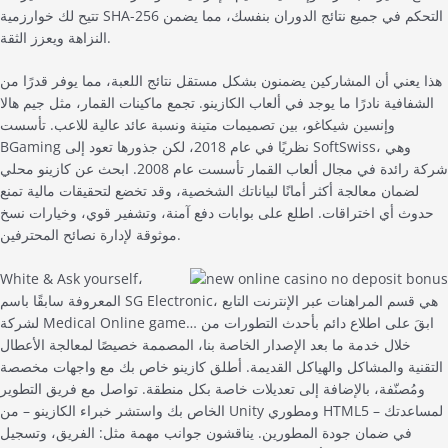
تتيح لك خوارزمية SHA-256 التحكم في جميع نتائج الدوران بنفسك، مما يضمن
النزاهة ويعزز الثقة.
هذا يعني أن المشاركين يضمنون بشكل مستقل نتائج اللعبة، مما يوفر قدرًا من
الشفافية نادرًا ما يوجد في ألعاب الكازينو. تجمع ماكينات القمار، مثل جيم هالا
وإنسين شيكاغو، بين تصميمات متينة ونسبة عائد عالية للاعب. تأسست
BGaming نظريًا في عام 2018، لكن جذورها تعود إلى SoftSwiss، وهي
شركة رائدة في مجال ألعاب القمار تأسست عام 2008. ابحث عن كازينو محلي
لضمان معالجة أكثر أمانًا لبياناتك الشخصية، وقد تخضع لتحقيقات مالية تمنع
حدوث أي اختراقات. اطلع على بوابات دفع آمنة، وتشفير قوي، وخيارات نسخ
موثوقة لإدارة نصائح المحترفين.
White & Ask yourself،
المعروفة سابقًا باسم SG Electronic، هي قسم المراهنات عبر الإنترنت التابع
لشركة Medical Online game… ابقَ على اطلاع دائم بأحدث التطورات من
خلال خدمة ما بعد الإصدار الخاصة بنا، المصممة خصيصًا لمعالجة الأعطال
التقنية والمشاكل والهياكل القديمة. أطلق كازينو خاص بك مع واجهات مخصصة
ومُصنّفة، بالإضافة إلى تعديلات خاصة بكل منطقة. تواصل مع فريق التطوير
الخاص بك واستشر خبراء الكازينو – من Unity ومطوري HTML5 – لمساعدتك
في ضمان جودة المطورين. يناقشون جوانب مهمة مثل: الفريق، وتسجيل