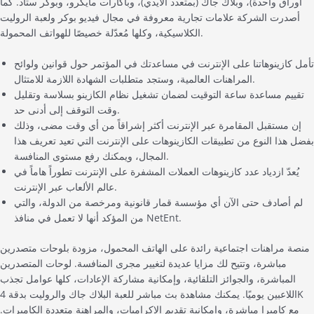
أوراق واحدة)، وبلاك جاك (بمتعدد الأيدي)، وباكارات مايكرو، وبوكر ستاد. كما
أصدرت الشركة علامات تجارية معروفة في مجال فيديو بوكر ولعبة الروليت
الكلاسيكية، وكلها مُعدّلة خصيصًا للهواتف المحمولة.
تأمل كازينوهاتنا على الإنترنت في مساعدتك في المؤتمر حول قوانين ولوائح
المراهنات العالمية، وستجد متطلبات الشهادة اللازمة للامتثال.
تقييم مساعدة ساعة التوقيت لضمان تشغيل نظام الكازينو بسلاسة وتقليل
وقت التوقف إلى أدنى حد.
إن مستقبل المقامرة عبر الإنترنت أكثر إشراقاً من أي وقت مضى، وذلك
بفضل هذا النوع من تطبيقات الكازينوهات على الإنترنت التي تعيد تعريف هذا
المجال، ويمكنك رفع مستوى المنافسة.
يُعدّ ازدياد عدد كازينوهات العملات المشفرة على الإنترنت تطوراً هاماً في
عالم الألعاب عبر الإنترنت.
لم أصادف حتى الآن أي مؤسسة قمار قانونية ومرخصة من الدولة، والتي
من المؤكد أنها لا تعمل في منافذ NetEnt.
منصة مراهنات اجتماعية رائدة على الهاتف المحمول، مزودة بلوحات متصدرين
مباشرة، وتتيح لك مزايا عديدة لتغيير مجرى المنافسة. لوحات المتصدرين
المباشرة، والجوائز التلقائية، وإمكانية مشاركة الإعادات، كلها عوامل تجذب
اللاعبين يوميًا. يمكنك مشاهدة بث مباشر للعبة البلاك جاك والروليت بدقة 4K
مع كاميرا مباشرة، وإمكانية تقديم الإكراميات، والمراهنة متعددة الكاميرات.