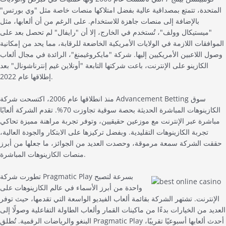
المتحدة، تتمتع بمصداقية عالية بفضل امتلاكها منصات خاصة مثل "وي بورتس"
بالإضافة إلى منصات جاهزة للاستخدام. على الرغم من أن ألعابها، مثل
"ميستيكال وولف"، تُستخدم في الخارج، إلا أن "رايفال" لم تحصل بعد على
الموافقات اللازمة في الولايات الأمريكية الخاضعة للرقابة، مما يحد من إمكانية
وصول اللاعبين الأمريكيين إليها. شركة "مايكروغيمنغ"، الرائدة في مجال ألعاب
الكازينو على الإنترنت، باعت شركتها التابعة "أونلاين غيم إنترناشونال" بعد
إطلاقها عام 2022.
منذ انطلاقها عام 2006، اكتسحت شركة Advancement Betting سوق
الكازينوهات المباشرة الحديثة بحصة سوقية تجاوزت 70%. تقدم الشركة ألعابًا
مباشرة عبر الإنترنت مع موزعين حقيقيين، وتوفر تجربة مراهنة مميزة تحاكي
تجربة الكازينوهات التقليدية. وبفضل تركيزها على الابتكار والجودة العالية،
حققت الشركة سمعة مرموقة، وحصدت العديد من الجوائز، ما جعلها من أبرز
منصات الكازينوهات المباشرة.
تطورت شركة Pragmatic Play بسرعة لتصبح
واحدة من أبرز الأسماء في عالم الكازينوهات على
الإنترنت. تشتهر الشركة بقائمة ألعاب الفيديو الواسعة التي تقدمها، حيث توفر
العديد من الخيارات بدءًا من ماكينات القمار وألعاب الطاولة التفاعلية وصولًا إلى
البنغو والرياضات الرقمية. تُطلق Pragmatic Play أحدث ألعابها أسبوعيًا تقريبًا،