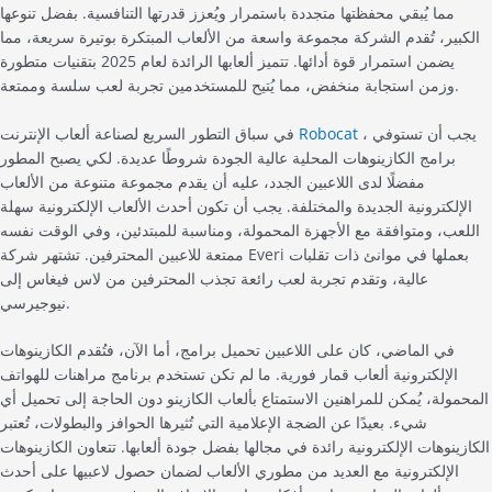
مما يُبقي محفظتها متجددة باستمرار ويُعزز قدرتها التنافسية. بفضل تنوعها
الكبير، تُقدم الشركة مجموعة واسعة من الألعاب المبتكرة بوتيرة سريعة، مما
يضمن استمرار قوة أدائها. تتميز ألعابها الرائدة لعام 2025 بتقنيات متطورة
وزمن استجابة منخفض، مما يُتيح للمستخدمين تجربة لعب سلسة وممتعة.
، يجب أن تستوفي
Robocat
في سباق التطور السريع لصناعة ألعاب الإنترنت
برامج الكازينوهات المحلية عالية الجودة شروطًا عديدة. لكي يصبح المطور
مفضلًا لدى اللاعبين الجدد، عليه أن يقدم مجموعة متنوعة من الألعاب
الإلكترونية الجديدة والمختلفة. يجب أن تكون أحدث الألعاب الإلكترونية سهلة
اللعب، ومتوافقة مع الأجهزة المحمولة، ومناسبة للمبتدئين، وفي الوقت نفسه
ممتعة للاعبين المحترفين. تشتهر شركة Everi بعملها في موانئ ذات تقلبات
عالية، وتقدم تجربة لعب رائعة تجذب المحترفين من لاس فيغاس إلى
نيوجيرسي.
في الماضي، كان على اللاعبين تحميل برامج، أما الآن، فتُقدم الكازينوهات
الإلكترونية ألعاب قمار فورية. ما لم تكن تستخدم برنامج مراهنات للهواتف
المحمولة، يُمكن للمراهنين الاستمتاع بألعاب الكازينو دون الحاجة إلى تحميل أي
شيء. بعيدًا عن الضجة الإعلامية التي تُثيرها الحوافز والبطولات، تُعتبر
الكازينوهات الإلكترونية رائدة في مجالها بفضل جودة ألعابها. تتعاون الكازينوهات
الإلكترونية مع العديد من مطوري الألعاب لضمان حصول لاعبيها على أحدث