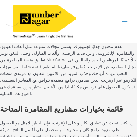
Skip
to
content
Main
Men
نقدم محتوى جذابًا لجمهورك، يشمل مجالات متنوعة مثل ألعاب الفيديو،
والمقامرة الإلكترونية، والرياضات الرقمية، وألعاب الطاولة، وحتى البنغو. يوفر
تطبيق منصة المقامرة من NuxGame حلاً عمليًا للموظفين الجدد والحاليين في
مجال المقامرة عبر الإنترنت. كما يوفر تطبيقنا المتطور قائمة شاملة من ميزات
اللعب لزيادة أرباحك وجذب المزيد من اللاعبين. نتعاون مع مزودي منصات
الكازينو عبر الإنترنت الذين يقدمون برامج معتمدة تتوافق مع المعايير التنظيمية.
قد يكون الحصول على ترخيص مكلفًا، لذا من الأفضل اختيار مزود يساعدك في
اجتياز هذه العملية.
قائمة بخيارات مشاريع المقامرة المتاحة
إذا كنت تبحث عن تطبيق لكازينو على الإنترنت، فإن الخيار الأمثل هو الحصول
على مزود برامج كازينو محترف، وستحصل على أفضل النتائج. شركة
"كومبيتشن بيتنج"، التي تأسست عام 2006 ولها عمليات في قبرص والولايات